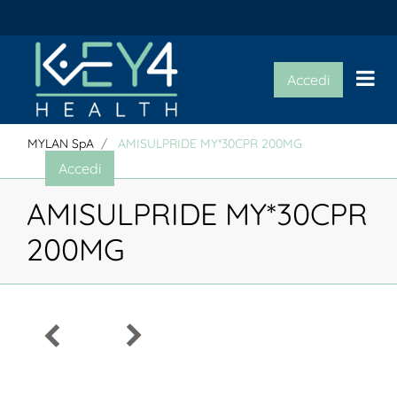
Op
Accedi
MYLAN SpA
AMISULPRIDE MY*30CPR 200MG
Accedi
AMISULPRIDE MY*30CPR
200MG