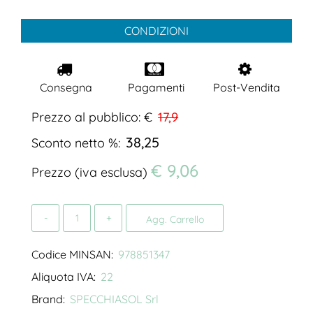
CONDIZIONI
Consegna
Pagamenti
Post-Vendita
Prezzo al pubblico: €
17,9
38,25
Sconto netto %:
€ 9,06
Prezzo (iva esclusa)
Quantità
Agg. Carrello
Codice MINSAN:
978851347
Aliquota IVA:
22
Brand:
SPECCHIASOL Srl