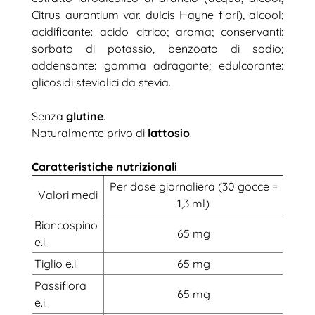
Citrus aurantium var. dulcis Hayne fiori), alcool;
acidificante: acido citrico; aroma; conservanti:
sorbato di potassio, benzoato di sodio;
addensante: gomma adragante; edulcorante:
glicosidi steviolici da stevia.
Senza
glutine
.
Naturalmente privo di
lattosio
.
Caratteristiche nutrizionali
Per dose giornaliera (30 gocce =
Valori medi
1,3 ml)
Biancospino
65 mg
e.i.
Tiglio e.i.
65 mg
Passiflora
65 mg
e.i.