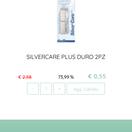
SILVERCARE PLUS DURO 2PZ
€ 0,55
€
2,58
73,99
%
Quantità
Agg. Carrello