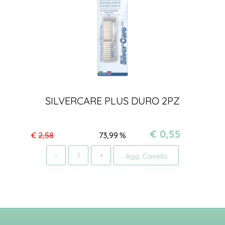
SILVERCARE PLUS DURO 2PZ
€ 0,55
€
2,58
73,99
%
Quantità
Agg. Carrello