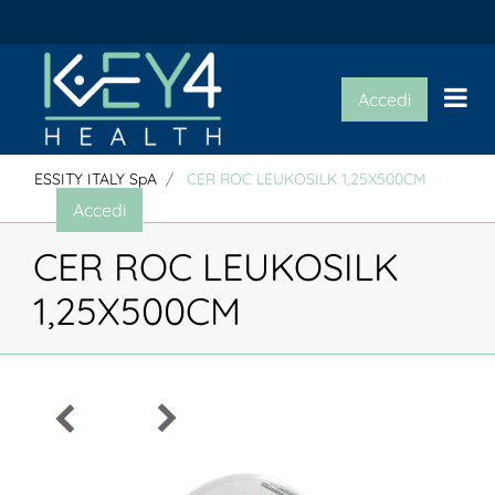
Op
Accedi
ESSITY ITALY SpA
CER ROC LEUKOSILK 1,25X500CM
Accedi
CER ROC LEUKOSILK
1,25X500CM