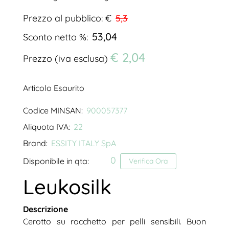
Prezzo al pubblico: €
5,3
53,04
Sconto netto %:
€ 2,04
Prezzo (iva esclusa)
Articolo Esaurito
Codice MINSAN:
900057377
Aliquota IVA:
22
Brand:
ESSITY ITALY SpA
0
Disponibile in qta:
Verifica Ora
Leukosilk
Descrizione
Cerotto su rocchetto per pelli sensibili. Buon