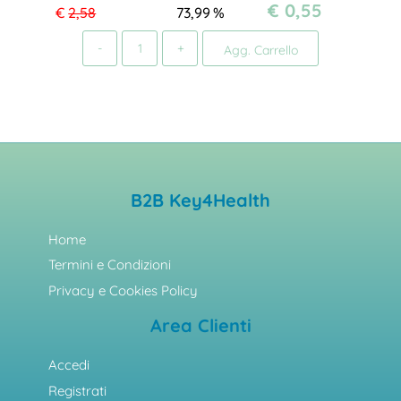
€ 0,55
€
2,58
73,99
%
Quantità
Agg. Carrello
B2B Key4Health
Home
Termini e Condizioni
Privacy e Cookies Policy
Area Clienti
Accedi
Registrati