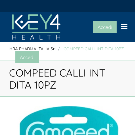
Op
Accedi
HRA PHARMA ITALIA Srl
COMPEED CALLI INT DITA 10PZ
Accedi
COMPEED CALLI INT
DITA 10PZ