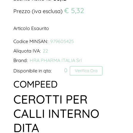
€ 5,32
Prezzo (iva esclusa)
Articolo Esaurito
Codice MINSAN:
979605425
Aliquota IVA:
22
Brand:
HRA PHARMA ITALIA Srl
0
Disponibile in qta:
Verifica Ora
COMPEED
CEROTTI PER
CALLI INTERNO
DITA