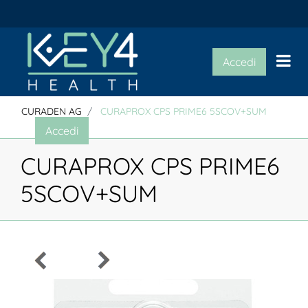
Op
Accedi
CURADEN AG
CURAPROX CPS PRIME6 5SCOV+SUM
Accedi
CURAPROX CPS PRIME6
5SCOV+SUM