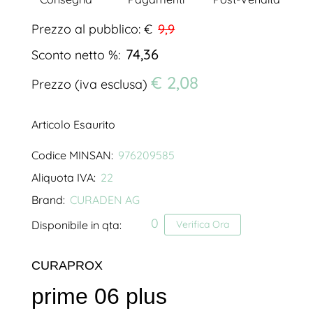
Prezzo al pubblico: €
9,9
74,36
Sconto netto %:
€ 2,08
Prezzo (iva esclusa)
Articolo Esaurito
Codice MINSAN:
976209585
Aliquota IVA:
22
Brand:
CURADEN AG
0
Disponibile in qta:
Verifica Ora
CURAPROX
prime 06 plus