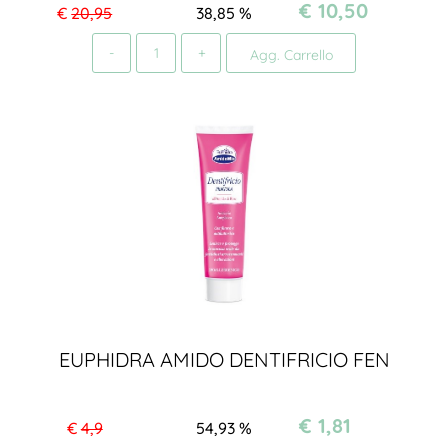
€ 10,50
€
20,95
38,85
%
Quantità
Agg. Carrello
EUPHIDRA AMIDO DENTIFRICIO FEN
€ 1,81
€
4,9
54,93
%