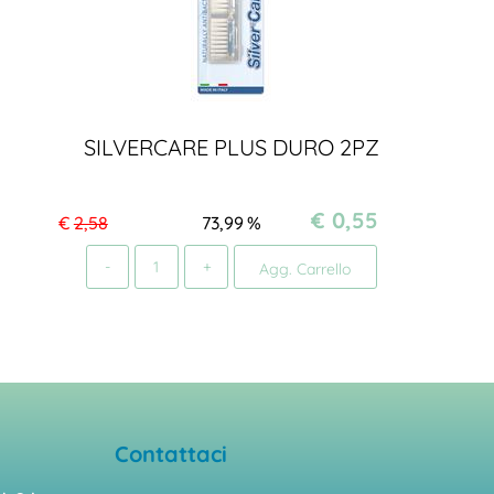
SILVERCARE PLUS DURO 2PZ
€ 0,55
€
2,58
73,99
%
Quantità
Agg. Carrello
Contattaci