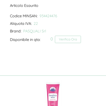
Articolo Esaurito
Codice MINSAN:
934424476
Aliquota IVA:
22
Brand:
PASQUALI Srl
0
Disponibile in qta:
Verifica Ora