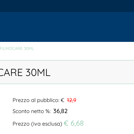
FILMOCARE 30ML
CARE 30ML
Prezzo al pubblico: €
12,9
36,82
Sconto netto %:
€ 6,68
Prezzo (iva esclusa)