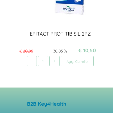
EPITACT PROT TIB SIL 2PZ
€ 10,50
€
20,95
38,85
%
Quantità
Agg. Carrello
B2B Key4Health