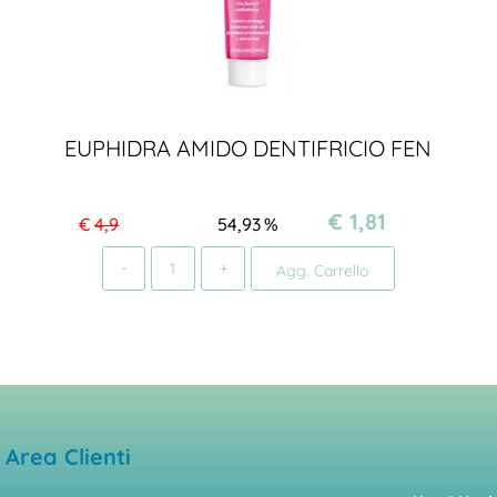
EUPHIDRA AMIDO DENTIFRICIO FEN
€ 1,81
€
4,9
54,93
%
Quantità
Agg. Carrello
Area Clienti