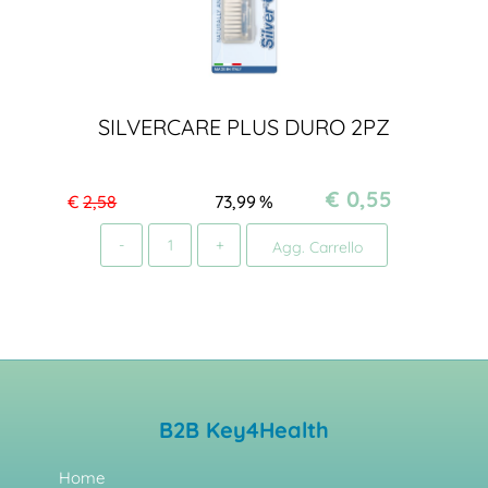
SILVERCARE PLUS DURO 2PZ
€ 0,55
€
2,58
73,99
%
Quantità
Agg. Carrello
B2B Key4Health
Home