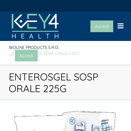
Op
Accedi
BIOLINE PRODUCTS S.R.O.
ENTEROSGEL SOSP ORALE 225G
Accedi
ENTEROSGEL SOSP
ORALE 225G