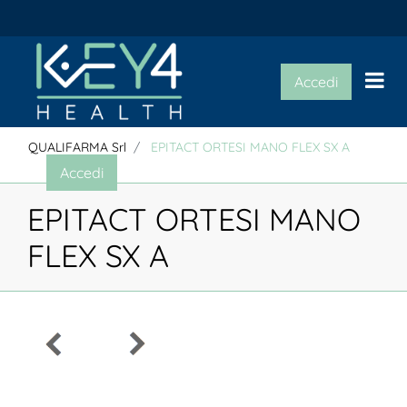
Op
Accedi
QUALIFARMA Srl
EPITACT ORTESI MANO FLEX SX A
Accedi
EPITACT ORTESI MANO
FLEX SX A