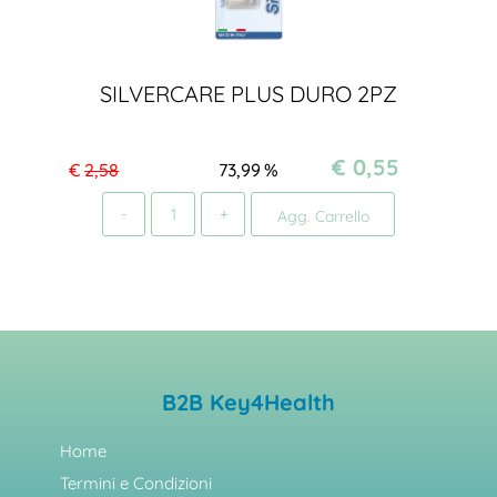
SILVERCARE PLUS DURO 2PZ
€ 0,55
€
2,58
73,99
%
Quantità
Agg. Carrello
B2B Key4Health
Home
Termini e Condizioni