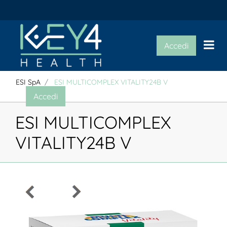
Op
Accedi
ESI SpA
ESI MULTICOMPLEX VITALITY24B V
Accedi
ESI MULTICOMPLEX
VITALITY24B V