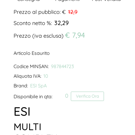
Prezzo al pubblico: €
12,9
32,29
Sconto netto %:
€ 7,94
Prezzo (iva esclusa)
Articolo Esaurito
Codice MINSAN:
987844723
Aliquota IVA:
10
Brand:
ESI SpA
0
Disponibile in qta:
Verifica Ora
ESI
MULTI