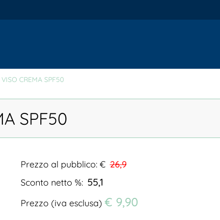
 VISO CREMA SPF50
MA SPF50
Prezzo al pubblico: €
26,9
55,1
Sconto netto %:
€ 9,90
Prezzo (iva esclusa)