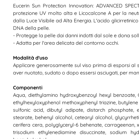
Eucerin Sun Protection Innovation: ADVANCED SPE
protezione UV molto alta e Licocalcone A per la neutral
dalla Luce Visibile ad Alta Energia. L'acido glicirretin
DNA della pelle.
- Protegge la pelle dai danni indotti dal sole e dona soll
- Adatta per l'area delicata del contorno occhi.
Modalità d'uso
Applicare generosamente sul viso prima di esporsi al 
aver nuotato, sudato o dopo essersi asciugati, per mant
Componenti
Aqua, diethylamino hydroxybenzoyl hexyl benzoate, C12
ethylhexyloxyphenol methoxyphenyl triazine, butylene
sulfonic acid, dibutyl adipate, distarch phosphate, e
stearate, behenyl alcohol, cetearyl alcohol, glycyrrheti
cerifera cera, polyglyceryl-6 behenate, carrageenan, 
trisodium ethylenediamine disuccinate, sodium hydr