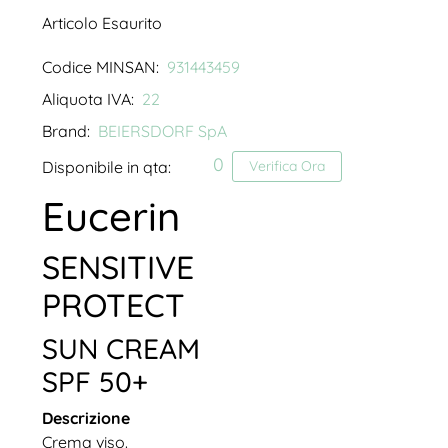
Articolo Esaurito
Codice MINSAN:
931443459
Aliquota IVA:
22
Brand:
BEIERSDORF SpA
0
Disponibile in qta:
Verifica Ora
Eucerin
SENSITIVE
PROTECT
SUN CREAM
SPF 50+
Descrizione
Crema viso.