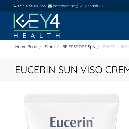
+39 0734 641065
commerciale@key4health.eu
Home Page
Store
BEIERSDORF SpA
EUCERIN SUN
EUCERIN SUN VISO CRE