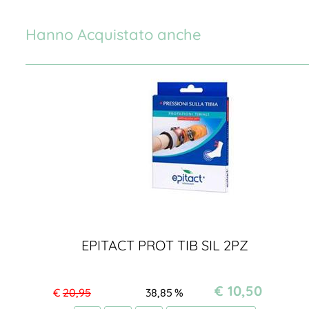
Hanno Acquistato anche
EPITACT PROT TIB SIL 2PZ
€ 10,50
€
20,95
38,85
%