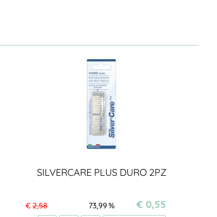
SILVERCARE PLUS DURO 2PZ
€ 0,55
€
2,58
73,99
%