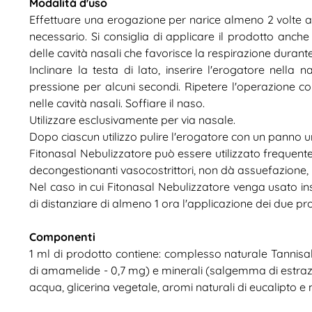
Modalità d'uso
Effettuare una erogazione per narice almeno 2 volte al 
necessario. Si consiglia di applicare il prodotto anche
delle cavità nasali che favorisce la respirazione durante
Inclinare la testa di lato, inserire l'erogatore nella 
pressione per alcuni secondi. Ripetere l'operazione con
nelle cavità nasali. Soffiare il naso.
Utilizzare esclusivamente per via nasale.
Dopo ciascun utilizzo pulire l'erogatore con un panno u
Fitonasal Nebulizzatore può essere utilizzato frequent
decongestionanti vasocostrittori, non dà assuefazione, 
Nel caso in cui Fitonasal Nebulizzatore venga usato in
di distanziare di almeno 1 ora l'applicazione dei due pro
Componenti
1 ml di prodotto contiene: complesso naturale Tannisal
di amamelide - 0,7 mg) e minerali (salgemma di estraz
acqua, glicerina vegetale, aromi naturali di eucalipto e