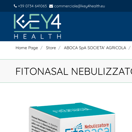
+39 0734 641065
commerciale@key4health.eu
Home Page
Store
ABOCA SpA SOCIETA' AGRICOLA
FITONASAL NEBULIZZAT