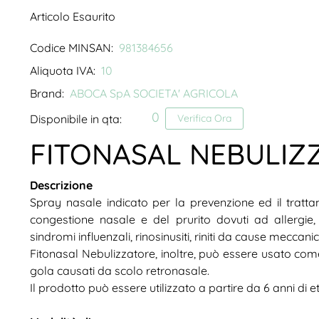
Articolo Esaurito
Codice MINSAN:
981384656
Aliquota IVA:
10
Brand:
ABOCA SpA SOCIETA' AGRICOLA
0
Disponibile in qta:
Verifica Ora
FITONASAL NEBULIZ
Descrizione
Spray nasale indicato per la prevenzione ed il trattame
congestione nasale e del prurito dovuti ad allergie,
sindromi influenzali, rinosinusiti, riniti da cause meccan
Fitonasal Nebulizzatore, inoltre, può essere usato com
gola causati da scolo retronasale.
Il prodotto può essere utilizzato a partire da 6 anni di e