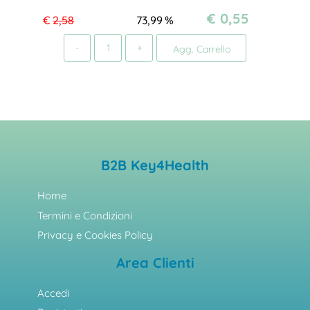
€ 0,55
€
2,58
73,99
%
Quantità
Agg. Carrello
B2B Key4Health
Home
Termini e Condizioni
Privacy e Cookies Policy
Area Clienti
Accedi