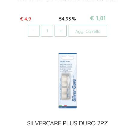
€ 1,81
€
4,9
54,93
%
Quantità
Agg. Carrello
SILVERCARE PLUS DURO 2PZ