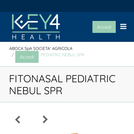
Op
Accedi
ABOCA SpA SOCIETA' AGRICOLA
FITONASAL PEDIATRIC NEBUL SPR
Accedi
FITONASAL PEDIATRIC
NEBUL SPR