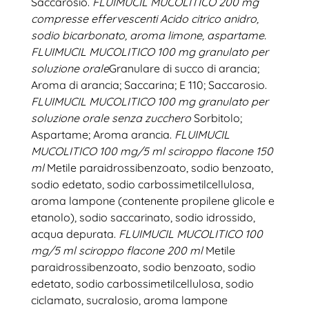
Saccarosio.
FLUIMUCIL MUCOLITICO 200 mg
compresse effervescenti
Acido citrico anidro,
sodio bicarbonato, aroma limone, aspartame.
FLUIMUCIL MUCOLITICO 100 mg granulato per
soluzione orale
Granulare di succo di arancia;
Aroma di arancia; Saccarina; E 110; Saccarosio.
FLUIMUCIL MUCOLITICO 100 mg granulato per
soluzione orale senza zucchero
Sorbitolo;
Aspartame; Aroma arancia.
FLUIMUCIL
MUCOLITICO 100 mg/5 ml sciroppo flacone 150
ml
Metile paraidrossibenzoato, sodio benzoato,
sodio edetato, sodio carbossimetilcellulosa,
aroma lampone (contenente propilene glicole e
etanolo), sodio saccarinato, sodio idrossido,
acqua depurata.
FLUIMUCIL MUCOLITICO 100
mg/5 ml sciroppo flacone 200 ml
Metile
paraidrossibenzoato, sodio benzoato, sodio
edetato, sodio carbossimetilcellulosa, sodio
ciclamato, sucralosio, aroma lampone