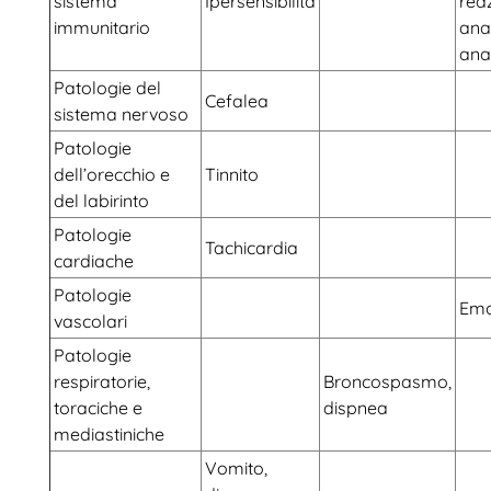
sistema
Ipersensibilità
rea
immunitario
anaf
anaf
Patologie del
Cefalea
sistema nervoso
Patologie
dell’orecchio e
Tinnito
del labirinto
Patologie
Tachicardia
cardiache
Patologie
Emo
vascolari
Patologie
respiratorie,
Broncospasmo,
toraciche e
dispnea
mediastiniche
Vomito,