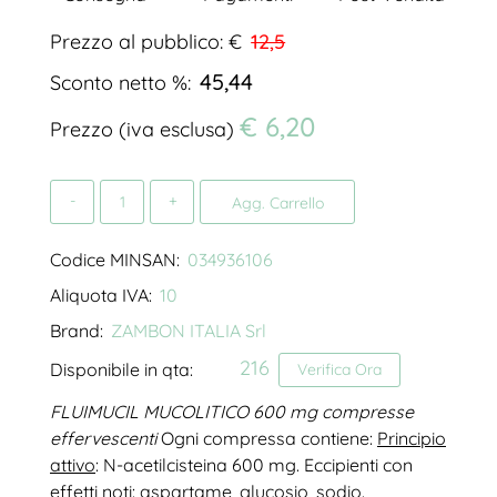
Prezzo al pubblico: €
12,5
45,44
Sconto netto %:
€ 6,20
Prezzo (iva esclusa)
Quantità
Agg. Carrello
Codice MINSAN:
034936106
Aliquota IVA:
10
Brand:
ZAMBON ITALIA Srl
216
Disponibile in qta:
Verifica Ora
FLUIMUCIL MUCOLITICO 600 mg compresse
effervescenti
Ogni compressa contiene:
Principio
attivo
: N-acetilcisteina 600 mg. Eccipienti con
effetti noti: aspartame, glucosio, sodio.