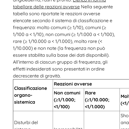
tabellare delle reazioni avverse
Nella seguente
tabella sono riportate le reazioni avverse
elencate secondo il sistema di classificazione e
frequenza: molto comuni (≥ 1/10), comuni (≥
1/100 a < 1/10), non comuni (≥ 1/1.000 a < 1/100),
rare (≥ 1/10.000 a < 1/1.000), molto rare (<
1/10.000) e non note (la frequenza non può
essere stabilita sulla base dei dati disponibili).
All’interno di ciascun gruppo di frequenza, gli
effetti indesiderati sono presentati in ordine
decrescente di gravità.
Reazioni avverse
Classificazione
Non comuni
Rare
organo-
Mol
(≥1/1.000;
(≥1/10.000;
sistemica
(<1
<1/100)
<1/1.000)
Sho
Disturbi del
anaf