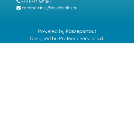
+39 0734 641065
commerciale@key4health.eu
Powered by
Passepartout
Designed by Proteam Service s.r.l.