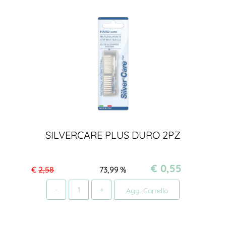
SILVERCARE PLUS DURO 2PZ
€ 0,55
€
2,58
73,99
%
Quantità
Agg. Carrello