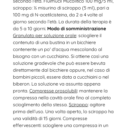
secondo l'età. Fluimucil Mucolitico 100 mg/5 ml,
sciroppo: ½ misurino di sciroppo (5 ml), pari a
100 mg di N-acetilcisteina, da 2 a 4 volte al
giorno secondo l’età. La durata della terapia è
da 5 a 10 giorni.
Modo di somministrazione
Granulato per soluzione orale
: sciogliere il
contenuto di una bustina in un bicchiere
contenente un po' d'acqua mescolando al
bisogno con un cucchiaino. Si ottiene così una
soluzione gradevole che può essere bevuta
direttamente dal bicchiere oppure, nel caso di
bambini piccoli, essere data a cucchiaini o nel
biberon. La soluzione va assunta appena
pronta.
Compresse orosolubili
: mantenere la
compressa nella cavità orale fino al completo
scioglimento della stessa.
Sciroppo
: agitare
prima dell’uso. Una volta aperto, lo sciroppo ha
una validità di 15 giorni. Compresse
effervescenti: sciogliere una compressa in un