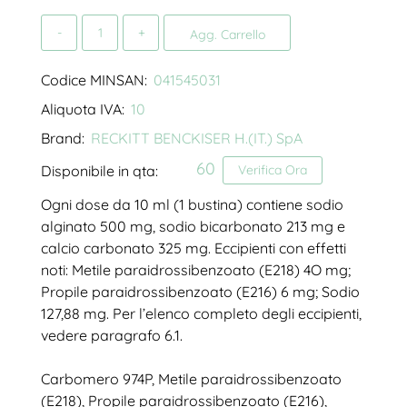
Quantità
Agg. Carrello
Codice MINSAN:
041545031
Aliquota IVA:
10
Brand:
RECKITT BENCKISER H.(IT.) SpA
60
Disponibile in qta:
Verifica Ora
Ogni dose da 10 ml (1 bustina) contiene sodio
alginato 500 mg, sodio bicarbonato 213 mg e
calcio carbonato 325 mg. Eccipienti con effetti
noti: Metile paraidrossibenzoato (E218) 4O mg;
Propile paraidrossibenzoato (E216) 6 mg; Sodio
127,88 mg. Per l’elenco completo degli eccipienti,
vedere paragrafo 6.1.
Carbomero 974P, Metile paraidrossibenzoato
(E218), Propile paraidrossibenzoato (E216),