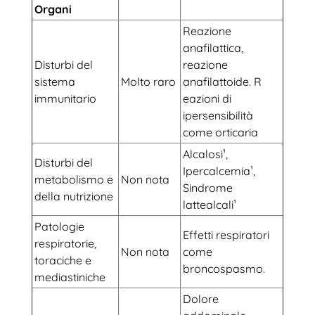
Organi
Reazione
anafilattica,
Disturbi del
reazione
sistema
Molto raro
anafilattoide. R
immunitario
eazioni di
ipersensibilità
come orticaria
Alcalosi¹,
Disturbi del
Ipercalcemia¹,
metabolismo e
Non nota
Sindrome
della nutrizione
lattealcali¹
Patologie
Effetti respiratori
respiratorie,
Non nota
come
toraciche e
broncospasmo.
mediastiniche
Dolore