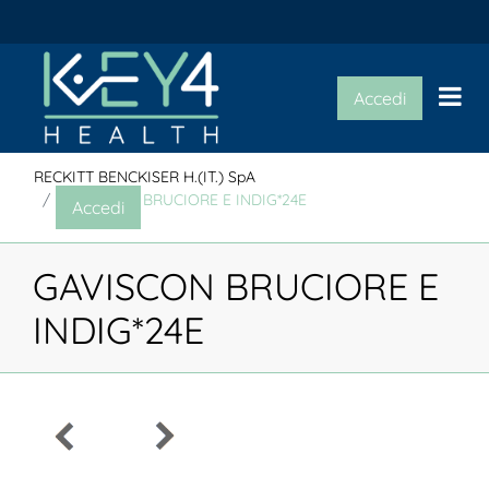
Op
Accedi
RECKITT BENCKISER H.(IT.) SpA
GAVISCON BRUCIORE E INDIG*24E
Accedi
GAVISCON BRUCIORE E
INDIG*24E