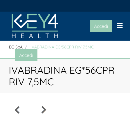
Op
Accedi
EG SpA
IVABRADINA EG*56CPR RIV 7,5MC
Accedi
IVABRADINA EG*56CPR
RIV 7,5MC