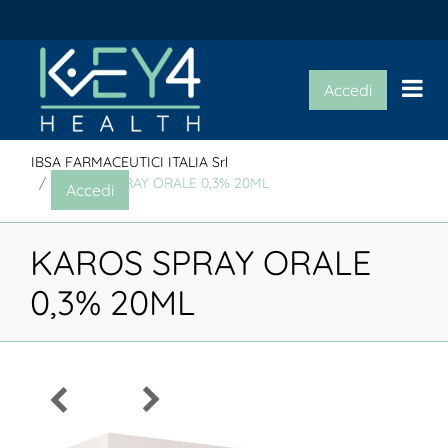
Op
Accedi
IBSA FARMACEUTICI ITALIA Srl
KAROS SPRAY ORALE 0,3% 20ML
Accedi
KAROS SPRAY ORALE
0,3% 20ML