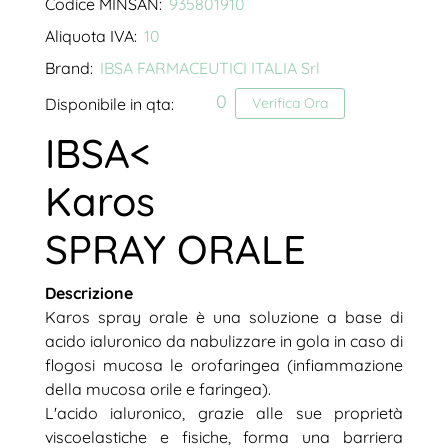
Codice MINSAN:
935801910
Aliquota IVA:
10
Brand:
IBSA FARMACEUTICI ITALIA Srl
0
Disponibile in qta:
Verifica Ora
IBSA<
Karos
SPRAY ORALE
Descrizione
Karos spray orale è una soluzione a base di
acido ialuronico da nabulizzare in gola in caso di
flogosi mucosa le orofaringea (infiammazione
della mucosa orile e faringea).
L'acido ialuronico, grazie alle sue proprietà
viscoelastiche e fisiche, forma una barriera