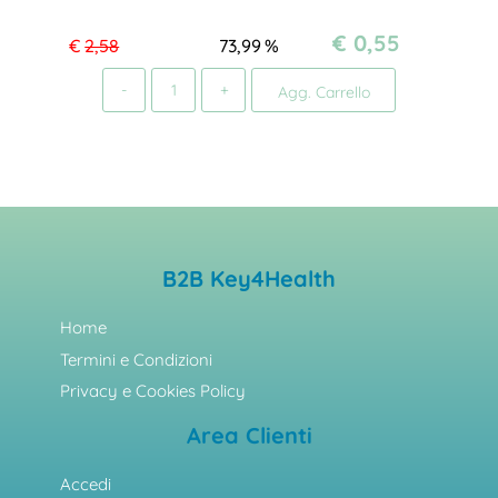
€ 0,55
€
2,58
73,99
%
Quantità
Agg. Carrello
B2B Key4Health
Home
Termini e Condizioni
Privacy e Cookies Policy
Area Clienti
Accedi