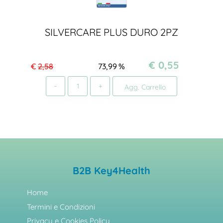
SILVERCARE PLUS DURO 2PZ
€ 0,55
€
2,58
73,99
%
Quantità
Agg. Carrello
B2B Key4Health
Home
Termini e Condizioni
Privacy e Cookies Policy