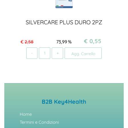
SILVERCARE PLUS DURO 2PZ
€ 0,55
€
2,58
73,99
%
Quantità
Agg. Carrello
B2B Key4Health
Home
Termini e Condizioni