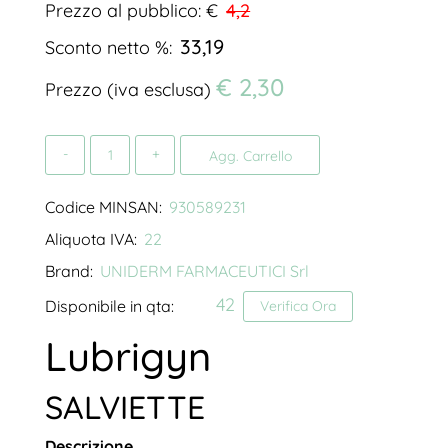
Prezzo al pubblico: €
4,2
33,19
Sconto netto %:
€ 2,30
Prezzo (iva esclusa)
Quantità
Agg. Carrello
Codice MINSAN:
930589231
Aliquota IVA:
22
Brand:
UNIDERM FARMACEUTICI Srl
42
Disponibile in qta:
Verifica Ora
Lubrigyn
SALVIETTE
Descrizione