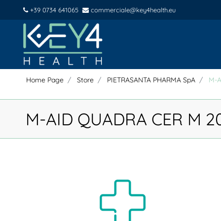
+39 0734 641065
commerciale@key4health.eu
Home Page
Store
PIETRASANTA PHARMA SpA
M-A
M-AID QUADRA CER M 2