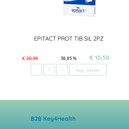
EPITACT PROT TIB SIL 2PZ
€ 10,50
€
20,95
38,85
%
Quantità
Agg. Carrello
B2B Key4Health