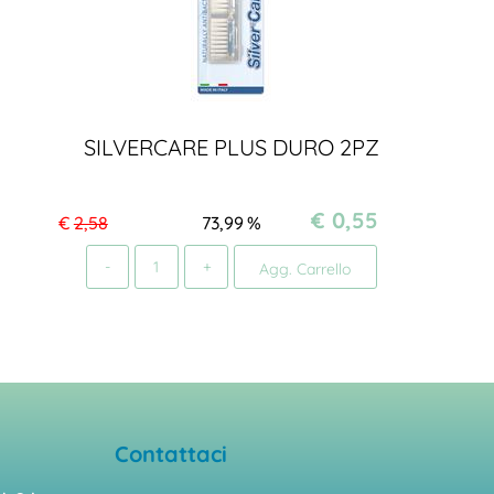
SILVERCARE PLUS DURO 2PZ
€ 0,55
€
2,58
73,99
%
Quantità
Agg. Carrello
Contattaci