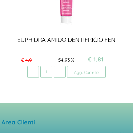
EUPHIDRA AMIDO DENTIFRICIO FEN
€ 1,81
€
4,9
54,93
%
Quantità
Agg. Carrello
Area Clienti