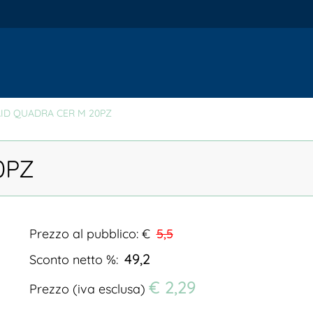
ID QUADRA CER M 20PZ
0PZ
Prezzo al pubblico: €
5,5
49,2
Sconto netto %:
€ 2,29
Prezzo (iva esclusa)