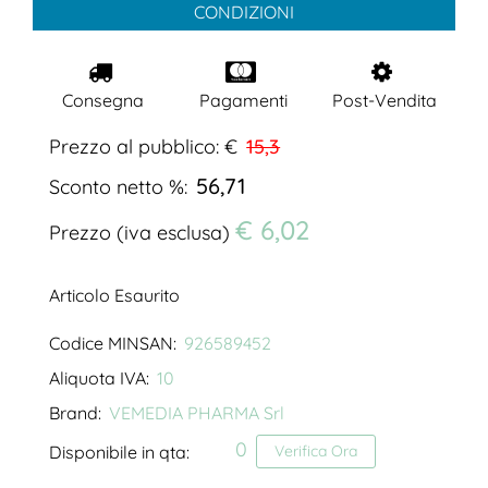
CONDIZIONI
Consegna
Pagamenti
Post-Vendita
Prezzo al pubblico: €
15,3
56,71
Sconto netto %:
€ 6,02
Prezzo (iva esclusa)
Articolo Esaurito
Codice MINSAN:
926589452
Aliquota IVA:
10
Brand:
VEMEDIA PHARMA Srl
0
Disponibile in qta:
Verifica Ora