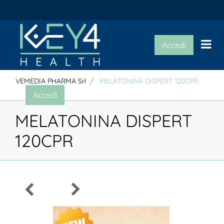
Op
Accedi
VEMEDIA PHARMA Srl
MELATONINA DISPERT 120CPR
Accedi
MELATONINA DISPERT
120CPR