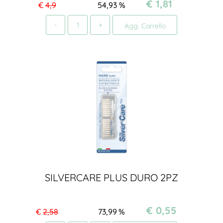
€ 1,81
€
4,9
54,93
%
Quantità
Agg. Carrello
SILVERCARE PLUS DURO 2PZ
€ 0,55
€
2,58
73,99
%