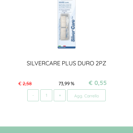
SILVERCARE PLUS DURO 2PZ
€ 0,55
€
2,58
73,99
%
Quantità
Agg. Carrello