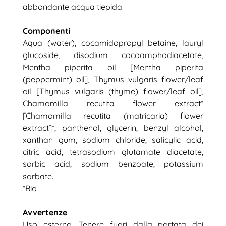
abbondante acqua tiepida.
Componenti
Aqua (water), cocamidopropyl betaine, lauryl
glucoside, disodium cocoamphodiacetate,
Mentha piperita oil [Mentha piperita
(peppermint) oil], Thymus vulgaris flower/leaf
oil [Thymus vulgaris (thyme) flower/leaf oil],
Chamomilla recutita flower extract*
[Chamomilla recutita (matricaria) flower
extract]*, panthenol, glycerin, benzyl alcohol,
xanthan gum, sodium chloride, salicylic acid,
citric acid, tetrasodium glutamate diacetate,
sorbic acid, sodium benzoate, potassium
sorbate.
*Bio
Avvertenze
Uso esterno. Tenere fuori dalla portata dei