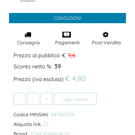
CONDIZIONI
Consegna
Pagamenti
Post-Vendita
Prezzo al pubblico: €
9,6
39
Sconto netto %:
€ 4,80
Prezzo (iva esclusa)
Quantità
Agg. Carrello
Codice MINSAN:
987480074
Aliquota IVA:
22
Brand:
2DAY PHARMA Srl