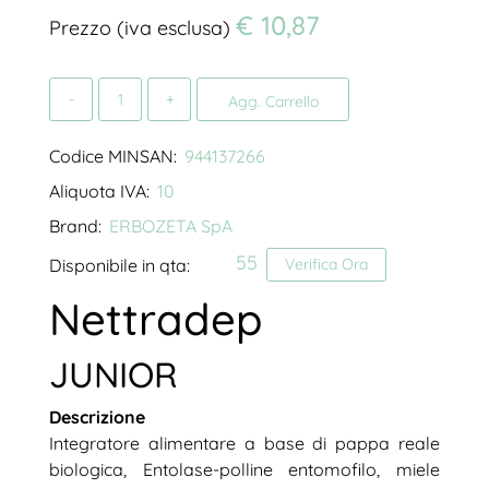
€ 10,87
Prezzo (iva esclusa)
Quantità
Agg. Carrello
Codice MINSAN:
944137266
Aliquota IVA:
10
Brand:
ERBOZETA SpA
55
Disponibile in qta:
Verifica Ora
Nettradep
JUNIOR
Descrizione
Integratore alimentare a base di pappa reale
biologica, Entolase-polline entomofilo, miele