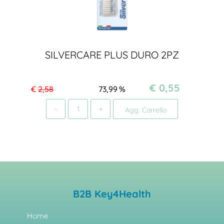
SILVERCARE PLUS DURO 2PZ
€ 0,55
€
2,58
73,99
%
Quantità
Agg. Carrello
B2B Key4Health
Home