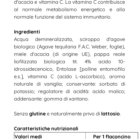
d'acacia e vitamina C. La vitamina C contribuisce
al normale metabolismo energetico e alla
normale funzione del sistema immunitario.
Ingredienti
Acqua demineralizzata, sciroppo d'agave
biologico (Agave tequilana F.A.C. Weber, foglie),
miele d'acacia (di origine UE), pappa reale
liofilizzata biologica tit. 4% acido 10-
idrossidecenoico, Entolase [polline entomofilo
e.s.], vitamina C (acido L-ascorbico), aroma
naturale di vaniglia; conservante: sorbato di
potassio; regolatore di acidità: acido malico;
addensante: gomma di xantano.
Senza
glutine
e naturalmente privo di
lattosio
.
Caratteristiche nutrizionali
Valori medi
Per 1 flaconcino