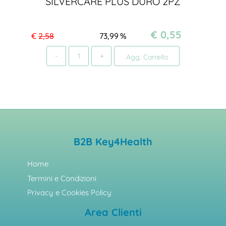
SILVERCARE PLUS DURO 2PZ
€ 0,55
€
2,58
73,99
%
Quantità
Agg. Carrello
B2B Key4Health
Home
Termini e Condizioni
Privacy e Cookies Policy
Area Clienti