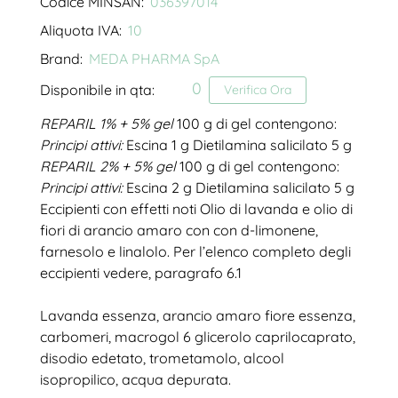
Codice MINSAN:
036397014
Aliquota IVA:
10
Brand:
MEDA PHARMA SpA
0
Disponibile in qta:
Verifica Ora
REPARIL 1% + 5% gel
100 g di gel contengono:
Principi attivi:
Escina 1 g Dietilamina salicilato 5 g
REPARIL 2% + 5% gel
100 g di gel contengono:
Principi attivi:
Escina 2 g Dietilamina salicilato 5 g
Eccipienti con effetti noti Olio di lavanda e olio di
fiori di arancio amaro con con d-limonene,
farnesolo e linalolo. Per l’elenco completo degli
eccipienti vedere, paragrafo 6.1
Lavanda essenza, arancio amaro fiore essenza,
carbomeri, macrogol 6 glicerolo caprilocaprato,
disodio edetato, trometamolo, alcool
isopropilico, acqua depurata.