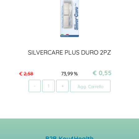
SILVERCARE PLUS DURO 2PZ
€ 0,55
€
2,58
73,99
%
Quantità
Agg. Carrello
B2B Key4Health