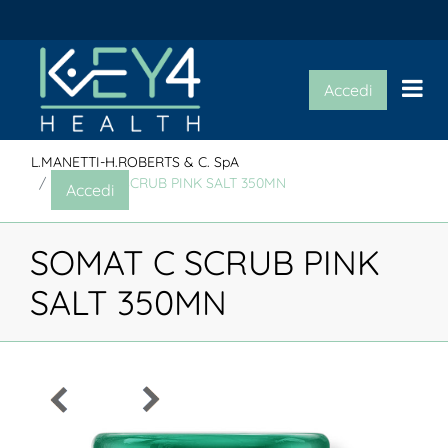
Op
Accedi
L.MANETTI-H.ROBERTS & C. SpA
SOMAT C SCRUB PINK SALT 350MN
Accedi
SOMAT C SCRUB PINK
SALT 350MN