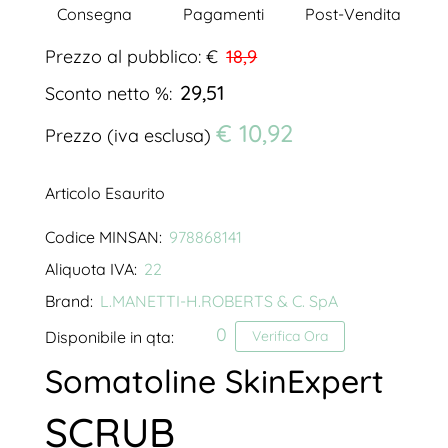
Consegna
Pagamenti
Post-Vendita
Prezzo al pubblico: €
18,9
29,51
Sconto netto %:
€ 10,92
Prezzo (iva esclusa)
Articolo Esaurito
Codice MINSAN:
978868141
Aliquota IVA:
22
Brand:
L.MANETTI-H.ROBERTS & C. SpA
0
Disponibile in qta:
Verifica Ora
Somatoline SkinExpert
SCRUB