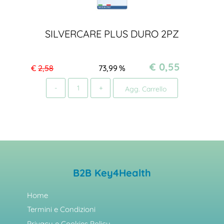
SILVERCARE PLUS DURO 2PZ
€ 0,55
€
2,58
73,99
%
Quantità
Agg. Carrello
B2B Key4Health
Home
Termini e Condizioni
Privacy e Cookies Policy