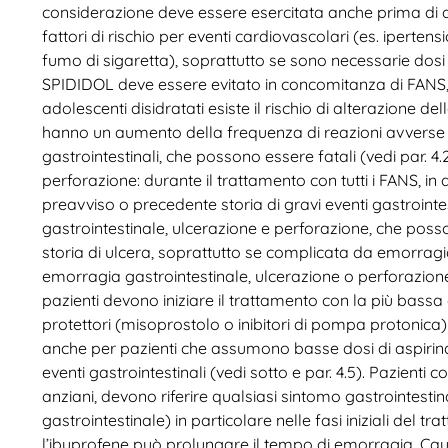
considerazione deve essere esercitata anche prima di a
fattori di rischio per eventi cardiovascolari (es. ipertens
fumo di sigaretta), soprattutto se sono necessarie dosi
SPIDIDOL deve essere evitato in concomitanza di FANS, incl
adolescenti disidratati esiste il rischio di alterazione del
hanno un aumento della frequenza di reazioni avverse 
gastrointestinali, che possono essere fatali (vedi par. 4
perforazione: durante il trattamento con tutti i FANS, i
preavviso o precedente storia di gravi eventi gastrointe
gastrointestinale, ulcerazione e perforazione, che posson
storia di ulcera, soprattutto se complicata da emorragia o
emorragia gastrointestinale, ulcerazione o perforazion
pazienti devono iniziare il trattamento con la più bassa
protettori (misoprostolo o inibitori di pompa protonica
anche per pazienti che assumono basse dosi di aspirina
eventi gastrointestinali (vedi sotto e par. 4.5). Pazienti c
anziani, devono riferire qualsiasi sintomo gastrointest
gastrointestinale) in particolare nelle fasi iniziali del 
l’ibuprofene può prolungare il tempo di emorragia. Ca