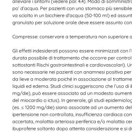
alleviare i sintomi (vedere par. 4.4). Modo di somminis
po’ d’acqua. Per pazienti con uno stomaco più sensibile
va sciolto in un bicchiere d'acqua (50-100 ml) ed assun
granulato per soluzione orale deve essere assunto con i
Compresse: conservare a temperatura non superiore a
Gli effetti indesiderati possono essere minimizzati con 
durata possibile di trattamento che occorre per controlla
sottostanti Rischi gastrointestinali e cardiovascolari)
sono necessarie nei pazienti con anamnesi positiva per 
da lieve a moderata poiché in associazione al trattament
liquidi ed edema. Studi clinici suggeriscono che l’uso d
mg/die), può essere associato ad un modesto aumento del
del miocardio o ictus). In generale, gli studi epidemiol
(es. ≤ 1200 mg/die) siano associate ad un aumento del ris
ipertensione non controllata, insufficienza cardiaca con
accertata, malattia arteriosa periferica e/o malattia c
ibuprofene soltanto dopo attenta considerazione e si d