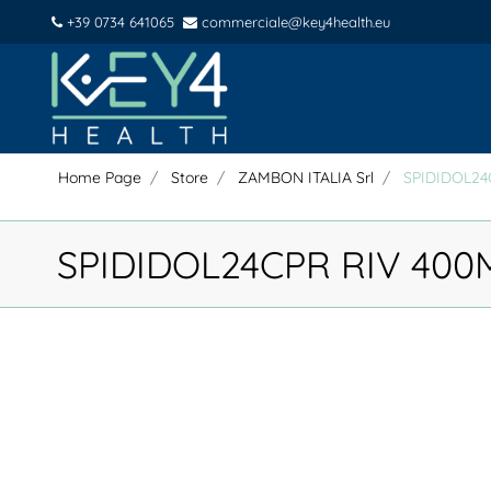
+39 0734 641065
commerciale@key4health.eu
Home Page
Store
ZAMBON ITALIA Srl
SPIDIDOL24
SPIDIDOL24CPR RIV 400