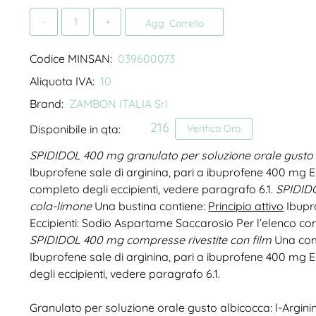
Quantità
Agg. Carrello
Codice MINSAN:
039600073
Aliquota IVA:
10
Brand:
ZAMBON ITALIA Srl
216
Disponibile in qta:
Verifica Ora
SPIDIDOL 400 mg granulato per soluzione orale gusto
Ibuprofene sale di arginina, pari a ibuprofene 400 mg E
completo degli eccipienti, vedere paragrafo 6.1.
SPIDIDO
cola-limone
Una bustina contiene:
Principio attivo
Ibupro
Eccipienti: Sodio Aspartame Saccarosio Per l’elenco com
SPIDIDOL 400 mg compresse rivestite con film
Una comp
Ibuprofene sale di arginina, pari a ibuprofene 400 mg E
degli eccipienti, vedere paragrafo 6.1.
Granulato per soluzione orale gusto albicocca: l-Argini