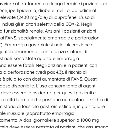
vviare al trattamento a lungo termine i pazienti con
ione, iperlipidemia, diabete mellito, abitudine al
 elevate (2400 mg/die) di ibuprofene. L’uso di
usi gli inibitori selettivi della COX-2. Negli
la funzionalità renale. Anziani: i pazienti anziani
ai FANS, specialmente emorragie e perforazioni
.2). Emorragia gastrointestinale, ulcerazione e
n qualsiasi momento, con o senza sintomi di
stinali, sono state riportate emorragia
o essere fatali. Negli anziani e in pazienti con
 perforazione (vedi par. 4.3), il rischio di
e è più alto con dosi aumentate di FANS. Questi
 dose disponibile. L’uso concomitante di agenti
) deve essere considerato per questi pazienti e
 o altri farmaci che possono aumentare il rischio di
on storia di tossicità gastrointestinale, in particolare
inale inusuale (soprattutto emorragia
trattamento. A dosi giornaliere superiori a 1000 mg
utela deve essere prestata ai pazienti che assumono