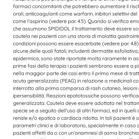
farmaci concomitanti che potrebbero aumentare il risch
orali, anticoagulanti come warfarin, inibitori selettivi 
come l’aspirina (vedere par. 4.5). Quando si verifica em
che assumono SPIDIDOL il trattamento deve essere so
cautela nei pazienti con una storia di malattia gastroint
condizioni possono essere esacerbate (vedere par. 4.8)
alcune delle quali fatali, includenti dermatite esfoliati
epidermica, sono state riportate molto raramente in asso
prime fasi della terapia i pazienti sembrano essere a più 
nella maggior parte dei casi entro il primo mese di tr
acuta generalizzata (PEAG) in relazione a medicinali c
interrotto alla prima comparsa di rash cutaneo, lesioni
ipersensibilità. Reazioni epatotossiche possono verificar
generalizzata. Cautela deve essere adottata nel tratt
specie se a seguito dell'uso di altri farmaci, ed in quell
renale e/o epatica o cardiaca ridotta. In tali pazienti 
parametri clinici e di laboratorio, specialmente in caso 
pazienti affetti da o con un’anamnesi di asma bronchia