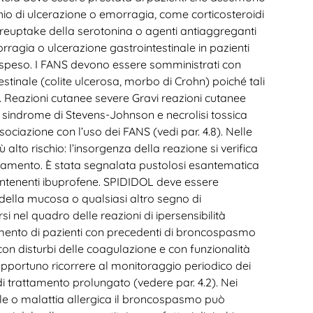
io di ulcerazione o emorragia, come corticosteroidi
del reuptake della serotonina o agenti antiaggreganti
orragia o ulcerazione gastrointestinale in pazienti
speso. I FANS devono essere somministrati con
estinale (colite ulcerosa, morbo di Crohn) poiché tali
. Reazioni cutanee severe Gravi reazioni cutanee
va, sindrome di Stevens-Johnson e necrolisi tossica
ciazione con l’uso dei FANS (vedi par. 4.8). Nelle
alto rischio: l’insorgenza della reazione si verifica
attamento. È stata segnalata pustolosi esantematica
ontenenti ibuprofene. SPIDIDOL deve essere
 della mucosa o qualsiasi altro segno di
si nel quadro delle reazioni di ipersensibilità
amento di pazienti con precedenti di broncospasmo
i con disturbi delle coagulazione e con funzionalità
è opportuno ricorrere al monitoraggio periodico dei
di trattamento prolungato (vedere par. 4.2). Nei
le o malattia allergica il broncospasmo può