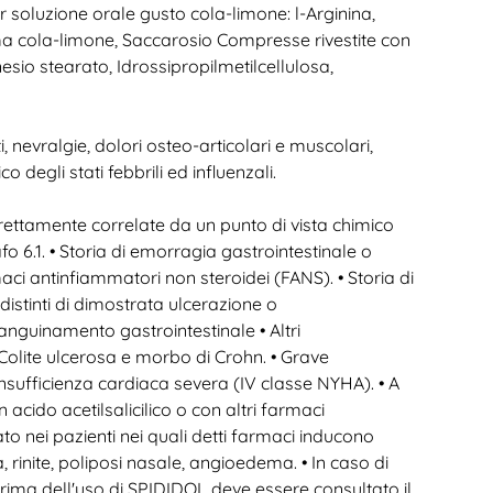
soluzione orale gusto cola-limone: l-Arginina,
a cola-limone, Saccarosio Compresse rivestite con
sio stearato, Idrossipropilmetilcellulosa,
i, nevralgie, dolori osteo-articolari e muscolari,
degli stati febbrili ed influenzali.
 strettamente correlate da un punto di vista chimico
fo 6.1. • Storia di emorragia gastrointestinale o
ci antinfiammatori non steroidei (FANS). • Storia di
istinti di dimostrata ulcerazione o
Sanguinamento gastrointestinale • Altri
olite ulcerosa e morbo di Crohn. • Grave
Insufficienza cardiaca severa (IV classe NYHA). • A
 acido acetilsalicilico o con altri farmaci
to nei pazienti nei quali detti farmaci inducono
 rinite, poliposi nasale, angioedema. • In caso di
rima dell'uso di SPIDIDOL deve essere consultato il