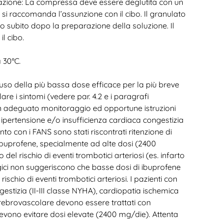
trazione: La compressa deve essere deglutita con un
 si raccomanda l’assunzione con il cibo. Il granulato
to subito dopo la preparazione della soluzione. Il
l cibo.
 30°C.
l’uso della più bassa dose efficace per la più breve
re i sintomi (vedere par. 4.2 e i paragrafi
. Un adeguato monitoraggio ed opportune istruzioni
ipertensione e/o insufficienza cardiaca congestizia
o con i FANS sono stati riscontrati ritenzione di
i ibuprofene, specialmente ad alte dosi (2400
 rischio di eventi trombotici arteriosi (es. infarto
ogici non suggeriscono che basse dosi di ibuprofene
chio di eventi trombotici arteriosi. I pazienti con
gestizia (II-III classe NYHA), cardiopatia ischemica
erebrovascolare devono essere trattati con
evono evitare dosi elevate (2400 mg/die). Attenta