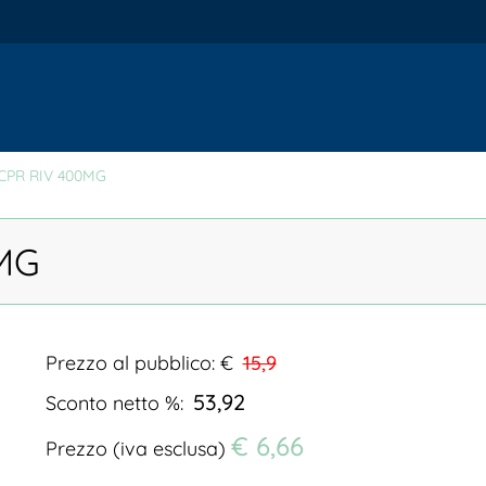
CPR RIV 400MG
MG
Prezzo al pubblico: €
15,9
53,92
Sconto netto %:
€ 6,66
Prezzo (iva esclusa)