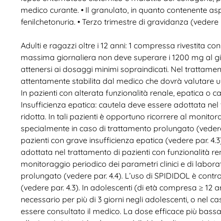
medico curante. • Il granulato, in quanto contenente asp
fenilchetonuria. • Terzo trimestre di gravidanza (vedere p
Adulti e ragazzi oltre i 12 anni: 1 compressa rivestita co
massima giornaliera non deve superare i 1200 mg al gior
attenersi ai dosaggi minimi sopraindicati. Nel trattame
attentamente stabilita dal medico che dovrà valutare un
In pazienti con alterata funzionalità renale, epatica o c
Insufficienza epatica: cautela deve essere adottata nel
ridotta. In tali pazienti è opportuno ricorrere al monitor
specialmente in caso di trattamento prolungato (vedere 
pazienti con grave insufficienza epatica (vedere par. 4.3
adottata nel trattamento di pazienti con funzionalità rena
monitoraggio periodico dei parametri clinici e di labor
prolungato (vedere par. 4.4). L’uso di SPIDIDOL è contro
(vedere par. 4.3). In adolescenti (di età compresa ≥ 12 an
necessario per più di 3 giorni negli adolescenti, o nel
essere consultato il medico. La dose efficace più bassa