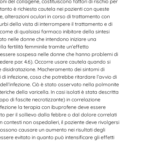
ni del collagene, costituiscono fattori di rischio per
rtanto è richiesta cautela nei pazienti con queste
, alterazioni oculari in corso di trattamento con
rbi della vista di interrompere il trattamento e di
ome di qualsiasi farmaco inibitore della sintesi
iato nelle donne che intendono iniziare una
 fertilità femminile tramite un’effetto
e essere sospesa nelle donne che hanno problemi di
 (vedere par. 4.6). Occorre usare cautela quando si
ve disidratazione. Macheramento dei sintomi di
di infezione, cosa che potrebbe ritardare l’avvio di
ell’infezione. Ciò è stato osservato nella polmonite
iche della varicella. In casi isolati è stata descritta
ppo di fascite necrotizzante) in correlazione
infezione la terapia con ibuprofene deve essere
 per il sollievo dalla febbre o dal dolore correlati
In contesti non ospedalieri, il paziente deve rivolgersi
possono causare un aumento nei risultati degli
sere evitato in quanto può intensificare gli effetti