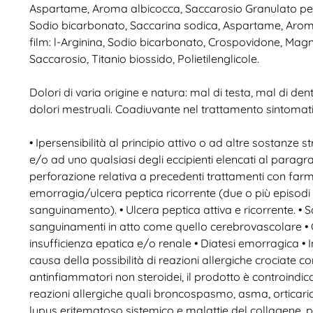
Aspartame, Aroma albicocca, Saccarosio Granulato per 
Sodio bicarbonato, Saccarina sodica, Aspartame, Arom
film: l-Arginina, Sodio bicarbonato, Crospovidone, Magne
Saccarosio, Titanio biossido, Polietilenglicole.
Dolori di varia origine e natura: mal di testa, mal di dent
dolori mestruali. Coadiuvante nel trattamento sintomatico 
• Ipersensibilità al principio attivo o ad altre sostanze
e/o ad uno qualsiasi degli eccipienti elencati al paragra
perforazione relativa a precedenti trattamenti con farma
emorragia/ulcera peptica ricorrente (due o più episodi d
sanguinamento). • Ulcera peptica attiva e ricorrente. • 
sanguinamenti in atto come quello cerebrovascolare • C
insufficienza epatica e/o renale • Diatesi emorragica • 
causa della possibilità di reazioni allergiche crociate con
antinfiammatori non steroidei, il prodotto è controindica
reazioni allergiche quali broncospasmo, asma, orticaria,
lupus eritematoso sistemico e malattie del collagene, p