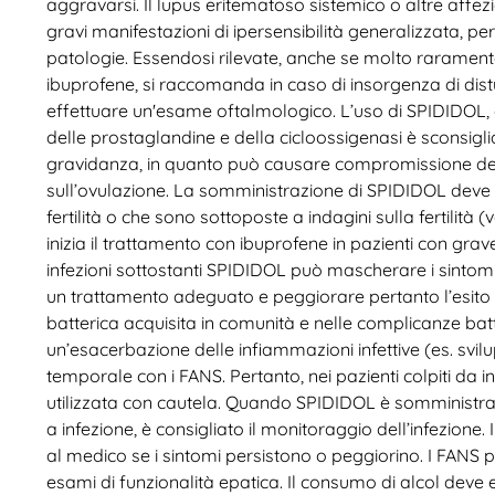
aggravarsi. Il lupus eritematoso sistemico o altre affezio
gravi manifestazioni di ipersensibilità generalizzata, pe
patologie. Essendosi rilevate, anche se molto raramente
ibuprofene, si raccomanda in caso di insorgenza di distu
effettuare un'esame oftalmologico. L’uso di SPIDIDOL, c
delle prostaglandine e della cicloossigenasi è sconsigl
gravidanza, in quanto può causare compromissione della
sull’ovulazione. La somministrazione di SPIDIDOL dev
fertilità o che sono sottoposte a indagini sulla fertilità
inizia il trattamento con ibuprofene in pazienti con gra
infezioni sottostanti SPIDIDOL può mascherare i sintomi 
un trattamento adeguato e peggiorare pertanto l’esito d
batterica acquisita in comunità e nelle complicanze batter
un’esacerbazione delle infiammazioni infettive (es. svilu
temporale con i FANS. Pertanto, nei pazienti colpiti da 
utilizzata con cautela. Quando SPIDIDOL è somministrato
a infezione, è consigliato il monitoraggio dell’infezione. 
al medico se i sintomi persistono o peggiorino. I FANS 
esami di funzionalità epatica. Il consumo di alcol deve es