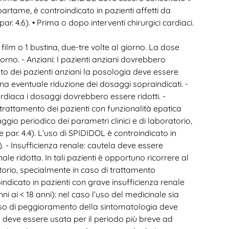
artame, è controindicato in pazienti affetti da
ar. 4.6). • Prima o dopo interventi chirurgici cardiaci.
n film o 1 bustina, due-tre volte al giorno. La dose
no. - Anziani: I pazienti anziani dovrebbero
nto dei pazienti anziani la posologia deve essere
a eventuale riduzione dei dosaggi sopraindicati. -
ardiaca i dosaggi dovrebbero essere ridotti. -
 trattamento dei pazienti con funzionalità epatica
aggio periodico dei parametri clinici e di laboratorio,
par. 4.4). L’uso di SPIDIDOL è controindicato in
). - Insufficienza renale: cautela deve essere
le ridotta. In tali pazienti è opportuno ricorrere al
atorio, specialmente in caso di trattamento
indicato in pazienti con grave insufficienza renale
ni ai < 18 anni): nel caso l’uso del medicinale sia
 caso di peggioramento della sintomatologia deve
 deve essere usata per il periodo più breve ad