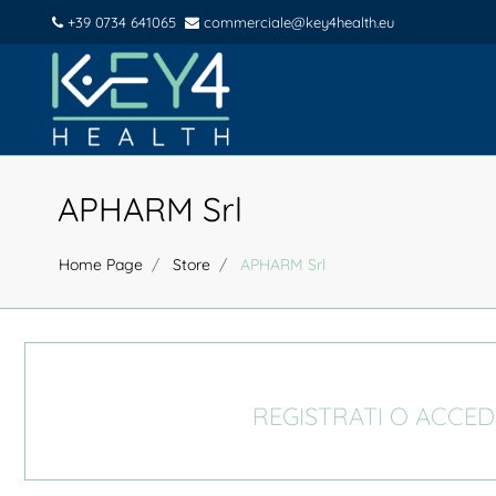
+39 0734 641065
commerciale@key4health.eu
APHARM Srl
Home Page
Store
APHARM Srl
REGISTRATI O ACCED