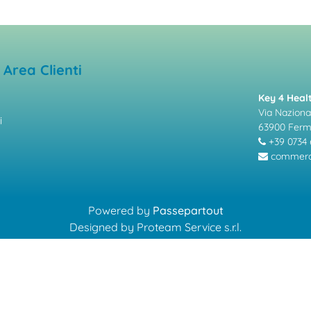
Area Clienti
Key 4 Healt
Via Nazional
i
63900 Fer
+39 0734 
commerci
Powered by
Passepartout
Designed by Proteam Service s.r.l.