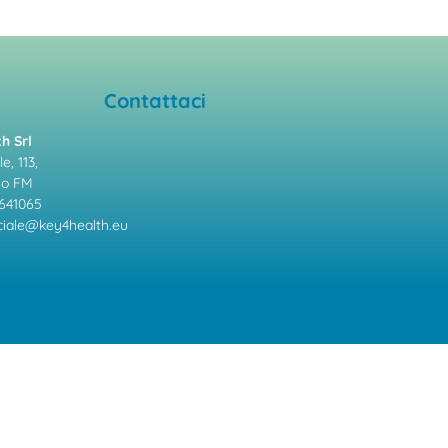
Contattaci
h Srl
e, 113,
mo FM
641065
ale@key4health.eu