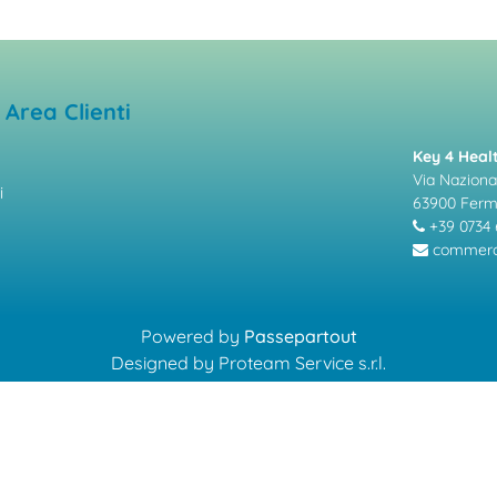
Area Clienti
Key 4 Healt
Via Nazional
i
63900 Fer
+39 0734 
commerci
Powered by
Passepartout
Designed by Proteam Service s.r.l.