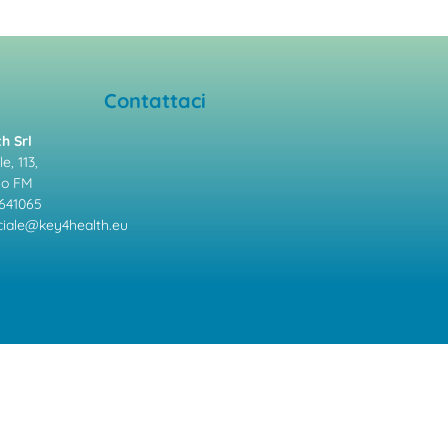
Contattaci
h Srl
e, 113,
mo FM
641065
ale@key4health.eu