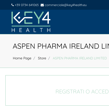
+39 0734 641065
commerciale@key4health.eu
ASPEN PHARMA IRELAND LI
Home Page
Store
ASPEN PHARMA IRELAND LIMITED
REGISTRATI O ACCED