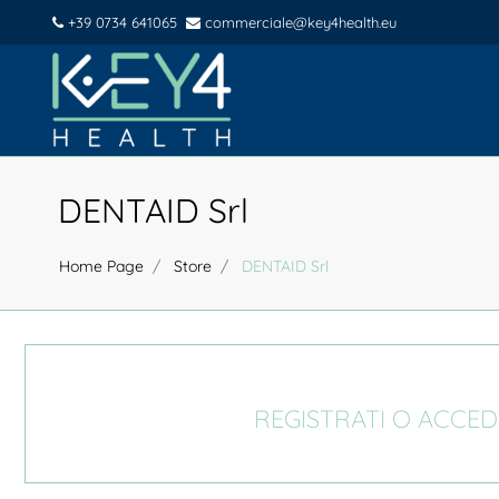
+39 0734 641065
commerciale@key4health.eu
DENTAID Srl
Home Page
Store
DENTAID Srl
REGISTRATI O ACCED