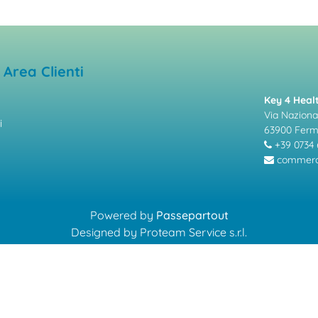
Area Clienti
Key 4 Healt
Via Nazional
i
63900 Fer
+39 0734 
commerci
Powered by
Passepartout
Designed by Proteam Service s.r.l.