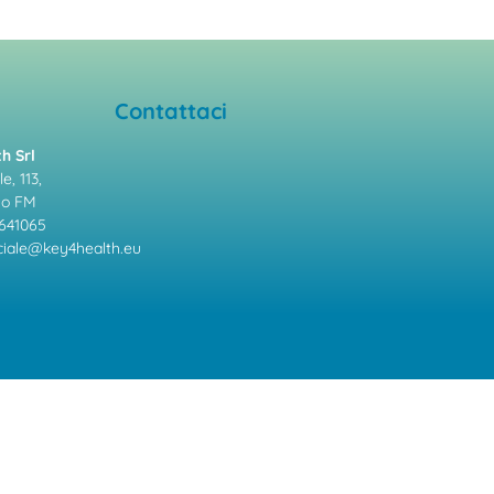
Contattaci
h Srl
e, 113,
mo FM
641065
ale@key4health.eu