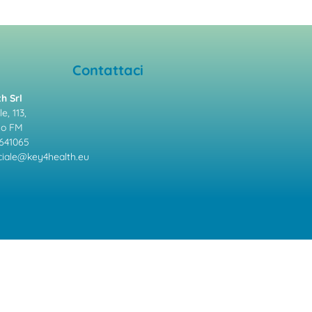
Contattaci
h Srl
e, 113,
mo FM
641065
ale@key4health.eu