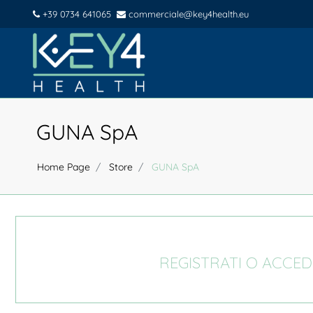
+39 0734 641065
commerciale@key4health.eu
GUNA SpA
Home Page
Store
GUNA SpA
REGISTRATI O ACCED