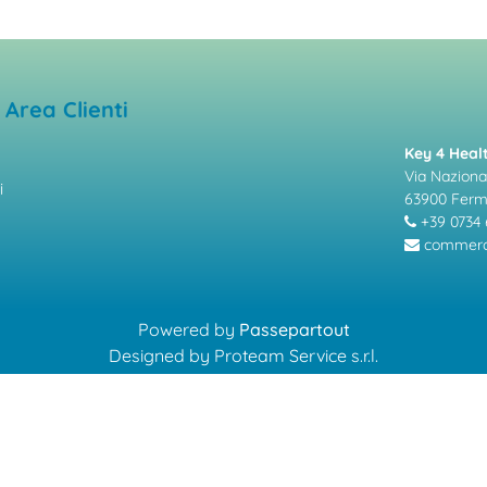
Area Clienti
Key 4 Healt
Via Nazional
i
63900 Fer
+39 0734 
commerci
Powered by
Passepartout
Designed by Proteam Service s.r.l.