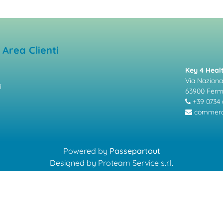
Area Clienti
Key 4 Healt
Via Nazional
i
63900 Fer
+39 0734 
commerci
Powered by
Passepartout
Designed by Proteam Service s.r.l.