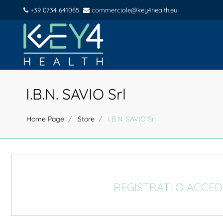
+39 0734 641065
commerciale@key4health.eu
I.B.N. SAVIO Srl
Home Page
Store
I.B.N. SAVIO Srl
REGISTRATI O ACCED