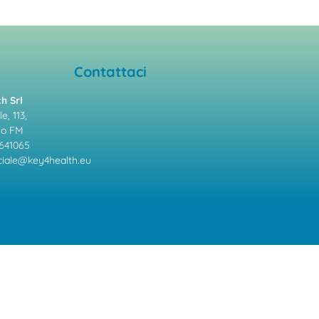
Contattaci
h Srl
e, 113,
mo FM
641065
ale@key4health.eu