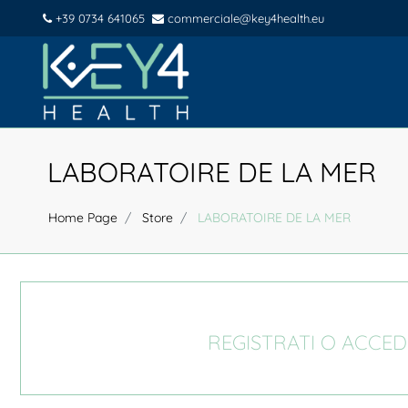
+39 0734 641065
commerciale@key4health.eu
LABORATOIRE DE LA MER
Home Page
Store
LABORATOIRE DE LA MER
REGISTRATI O ACCED