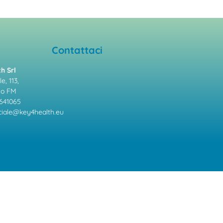
Contattaci
h Srl
e, 113,
mo FM
641065
ale@key4health.eu