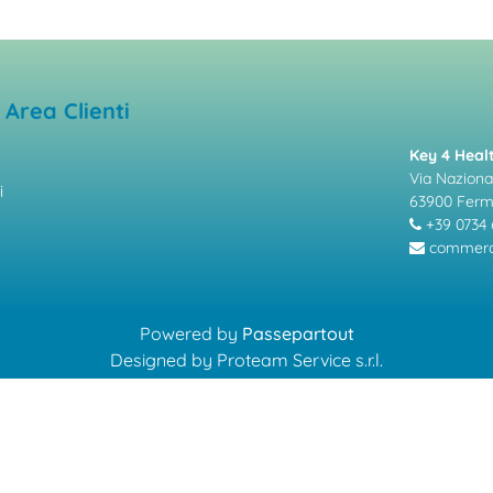
Area Clienti
Key 4 Healt
Via Nazional
i
63900 Fer
+39 0734 
commerci
Powered by
Passepartout
Designed by Proteam Service s.r.l.