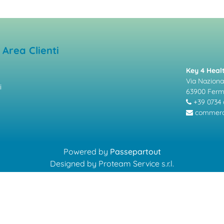
Area Clienti
Key 4 Healt
Via Nazional
i
63900 Fer
+39 0734 
commerci
Powered by
Passepartout
Designed by Proteam Service s.r.l.