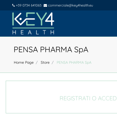
+39 0734 641065
commerciale@key4health.eu
PENSA PHARMA SpA
Home Page
Store
PENSA PHARMA SpA
REGISTRATI O ACCED