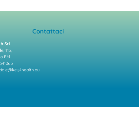
Contattaci
h Srl
e, 113,
mo FM
641065
ale@key4health.eu