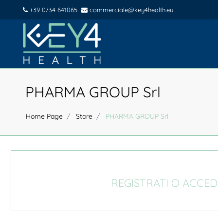
+39 0734 641065
commerciale@key4health.eu
PHARMA GROUP Srl
Home Page
Store
PHARMA GROUP Srl
REGISTRATI O ACCED