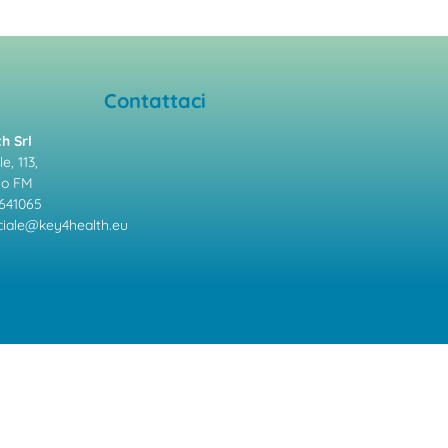
Contattaci
h Srl
e, 113,
mo FM
641065
ale@key4health.eu