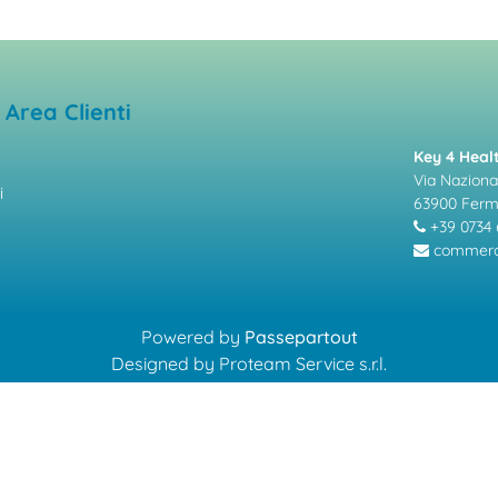
Area Clienti
Key 4 Healt
Via Nazional
i
63900 Fer
+39 0734 
commerci
Powered by
Passepartout
Designed by Proteam Service s.r.l.