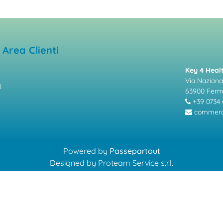
Area Clienti
Key 4 Healt
Via Nazional
i
63900 Fer
+39 0734 
commerci
Powered by
Passepartout
Designed by Proteam Service s.r.l.