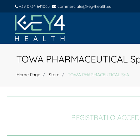
+39 0734 641065
commerciale@key4health.eu
TOWA PHARMACEUTICAL S
Home Page
Store
TOWA PHARMACEUTICAL SpA
REGISTRATI O ACCED