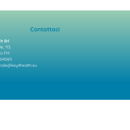
Contattaci
h Srl
e, 113,
mo FM
641065
ale@key4health.eu