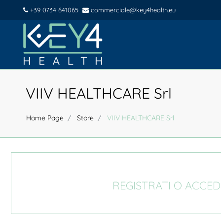
+39 0734 641065
commerciale@key4health.eu
VIIV HEALTHCARE Srl
Home Page
Store
VIIV HEALTHCARE Srl
REGISTRATI O ACCED