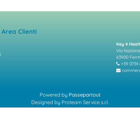
Area Clienti
Key 4 Healt
Via Nazional
i
63900 Fer
+39 0734 
commerci
Powered by
Passepartout
Designed by Proteam Service s.r.l.