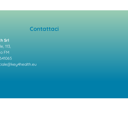
Contattaci
h Srl
e, 113,
mo FM
641065
ale@key4health.eu