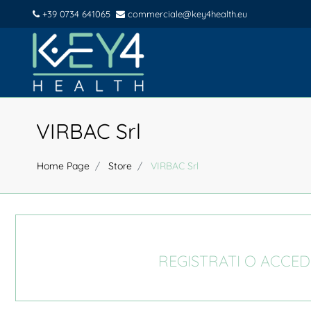
+39 0734 641065
commerciale@key4health.eu
VIRBAC Srl
Home Page
Store
VIRBAC Srl
REGISTRATI O ACCED