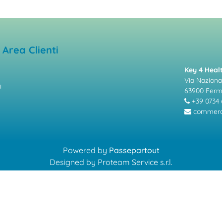
Area Clienti
Key 4 Healt
Via Nazional
i
63900 Fer
+39 0734 
commerci
Powered by
Passepartout
Designed by Proteam Service s.r.l.