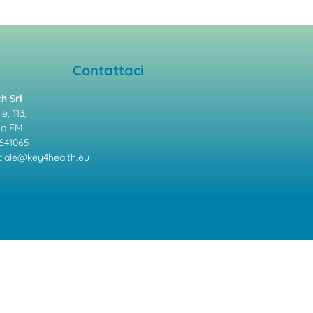
Contattaci
h Srl
e, 113,
mo FM
641065
ale@key4health.eu