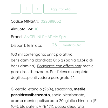
Quantità
Agg. Carrello
Codice MINSAN:
022088052
Aliquota IVA:
10
Brand:
ANGELINI PHARMA SpA
26
Disponibile in qta:
Verifica Ora
100 ml contengono: principio attivo:
benzidamina cloridrato 0,15 g (pari a 0,134 g di
benzidamina).
Eccipiente con effetti noti
: metile
paraidrossibenzoato. Per l’elenco completo
degli eccipienti vedere paragrafo 6.1.
Glicerolo, etanolo (96%), saccarina,
metile
paraidrossibenzoato
, sodio bicarbonato,
aroma menta, polisorbato 20, giallo chinolina (E
104), blu patent V (E 131), acqua depurata.