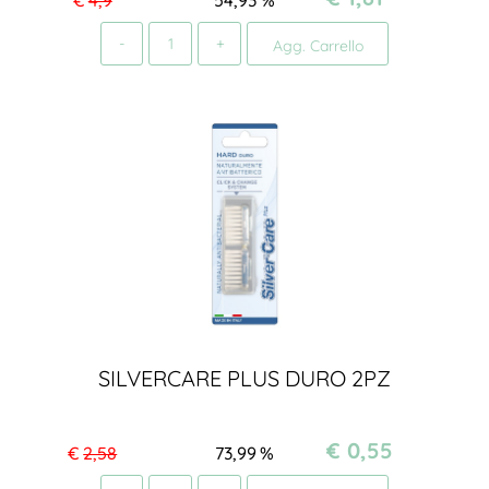
€
4,9
54,93
%
Quantità
Agg. Carrello
SILVERCARE PLUS DURO 2PZ
€ 0,55
€
2,58
73,99
%
Quantità