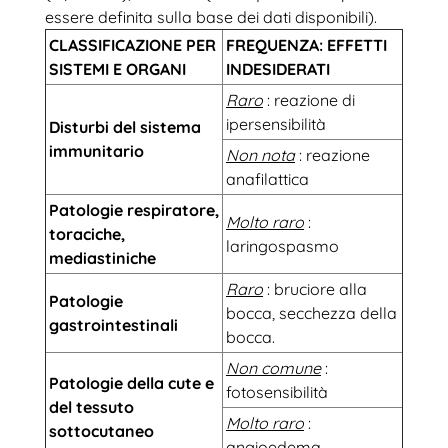
essere definita sulla base dei dati disponibili).
CLASSIFICAZIONE PER
FREQUENZA: EFFETTI
SISTEMI E ORGANI
INDESIDERATI
Raro
: reazione di
ipersensibilità
Disturbi del sistema
immunitario
Non nota
: reazione
anafilattica
Patologie respiratore,
Molto raro
:
toraciche,
laringospasmo
mediastiniche
Raro
: bruciore alla
Patologie
bocca, secchezza della
gastrointestinali
bocca.
Non comune
:
Patologie della cute e
fotosensibilità
del tessuto
Molto raro
:
sottocutaneo
angioedema