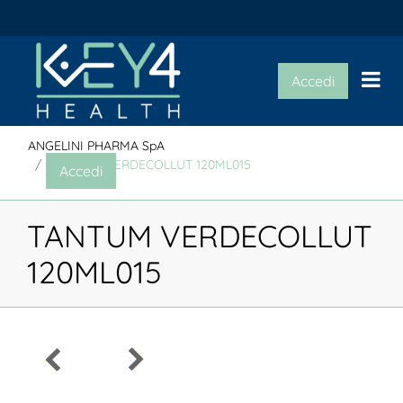
Op
Accedi
ANGELINI PHARMA SpA
TANTUM VERDECOLLUT 120ML015
Accedi
TANTUM VERDECOLLUT
120ML015