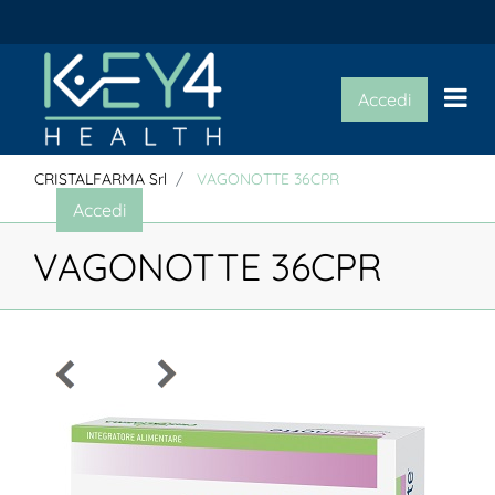
Op
Accedi
CRISTALFARMA Srl
VAGONOTTE 36CPR
Accedi
VAGONOTTE 36CPR