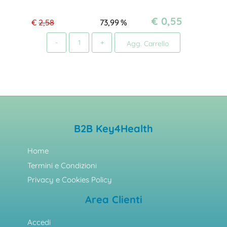
€ 0,55
€
2,58
73,99
%
Quantità
Agg. Carrello
B2B Key4Health
Home
Termini e Condizioni
Privacy e Cookies Policy
Area Clienti
Accedi