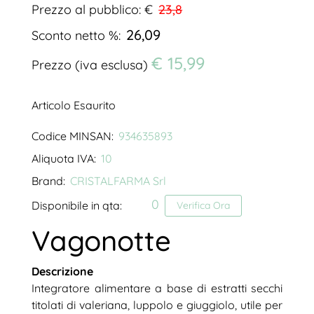
Prezzo al pubblico: €
23,8
26,09
Sconto netto %:
€ 15,99
Prezzo (iva esclusa)
Articolo Esaurito
Codice MINSAN:
934635893
Aliquota IVA:
10
Brand:
CRISTALFARMA Srl
0
Disponibile in qta:
Verifica Ora
Vagonotte
Descrizione
Integratore alimentare a base di estratti secchi
titolati di valeriana, luppolo e giuggiolo, utile per