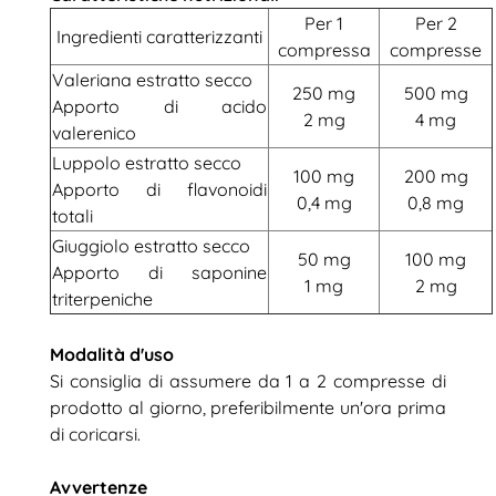
Per 1
Per 2
Ingredienti caratterizzanti
compressa
compresse
Valeriana estratto secco
250 mg
500 mg
Apporto di acido
2 mg
4 mg
valerenico
Luppolo estratto secco
100 mg
200 mg
Apporto di flavonoidi
0,4 mg
0,8 mg
totali
Giuggiolo estratto secco
50 mg
100 mg
Apporto di saponine
1 mg
2 mg
triterpeniche
Modalità d'uso
Si consiglia di assumere da 1 a 2 compresse di
prodotto al giorno, preferibilmente un'ora prima
di coricarsi.
Avvertenze