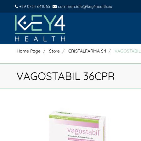
+39 0734 641065
commerciale@key4health.eu
Home Page
Store
CRISTALFARMA Srl
VAGOSTABIL
VAGOSTABIL 36CPR