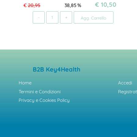
€ 10,50
€
20,95
38,85
%
Quantità
Agg. Carrello
B2B Key4Health
Home
Accedi
Termini e Condizioni
Registrat
Privacy e Cookies Policy