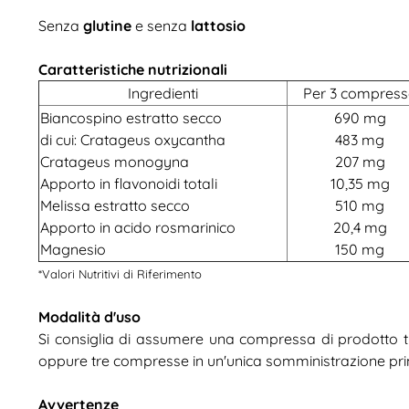
Senza
glutine
e senza
lattosio
Caratteristiche nutrizionali
Ingredienti
Per 3 compres
Biancospino estratto secco
690 mg
di cui: Cratageus oxycantha
483 mg
Cratageus monogyna
207 mg
Apporto in flavonoidi totali
10,35 mg
Melissa estratto secco
510 mg
Apporto in acido rosmarinico
20,4 mg
Magnesio
150 mg
*Valori Nutritivi di Riferimento
Modalità d'uso
Si consiglia di assumere una compressa di prodotto tr
oppure tre compresse in un'unica somministrazione pri
Avvertenze