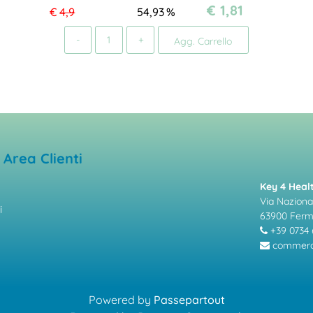
€ 1,81
€
4,9
54,93
%
Quantità
Agg. Carrello
Area Clienti
Key 4 Healt
Via Nazional
i
63900 Fer
+39 0734 
commerci
Powered by
Passepartout