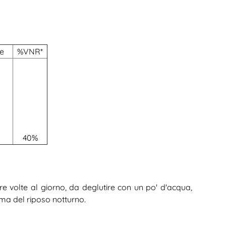
se
%VNR*
40%
e volte al giorno, da deglutire con un po' d'acqua,
ma del riposo notturno.