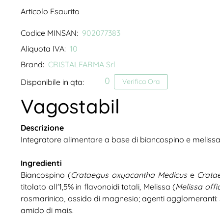
Articolo Esaurito
Codice MINSAN:
902077383
Aliquota IVA:
10
Brand:
CRISTALFARMA Srl
0
Disponibile in qta:
Verifica Ora
Vagostabil
Descrizione
Integratore alimentare a base di biancospino e melissa, 
Ingredienti
Biancospino (
Crataegus oxyacantha Medicus
e
Crata
titolato all'1,5% in flavonoidi totali, Melissa (
Melissa offic
rosmarinico, ossido di magnesio; agenti agglomeranti: Sal
amido di mais.