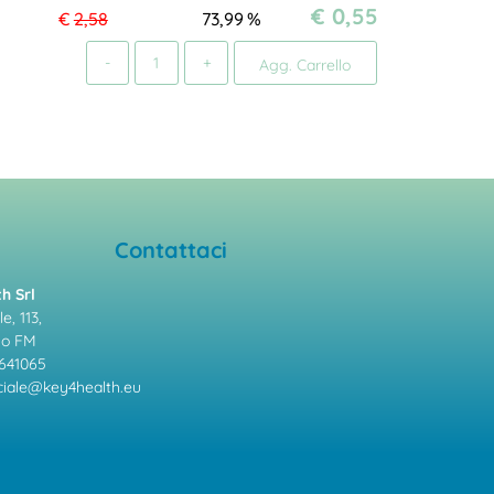
€ 0,55
€
2,58
73,99
%
Quantità
Agg. Carrello
Contattaci
h Srl
e, 113,
mo FM
641065
ale@key4health.eu