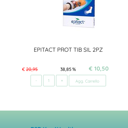
EPITACT PROT TIB SIL 2PZ
€ 10,50
€
20,95
38,85
%
Quantità
Agg. Carrello