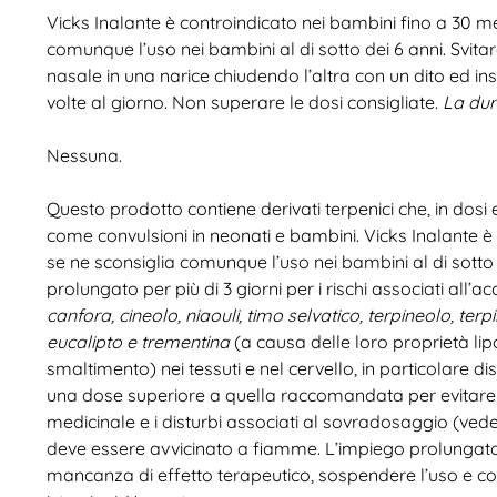
Vicks Inalante è controindicato nei bambini fino a 30 me
comunque l’uso nei bambini al di sotto dei 6 anni. Svita
nasale in una narice chiudendo l’altra con un dito ed in
volte al giorno. Non superare le dosi consigliate.
La dur
Nessuna.
Questo prodotto contiene derivati terpenici che, in dosi
come convulsioni in neonati e bambini. Vicks Inalante è 
se ne sconsiglia comunque l’uso nei bambini al di sotto
prolungato per più di 3 giorni per i rischi associati all’
canfora, cineolo, niaouli, timo selvatico, terpineolo, terpi
eucalipto e trementina
(a causa delle loro proprietà lip
smaltimento) nei tessuti e nel cervello, in particolare d
una dose superiore a quella raccomandata per evitare u
medicinale e i disturbi associati al sovradosaggio (ved
deve essere avvicinato a fiamme. L’impiego prolungato 
mancanza di effetto terapeutico, sospendere l’uso e con