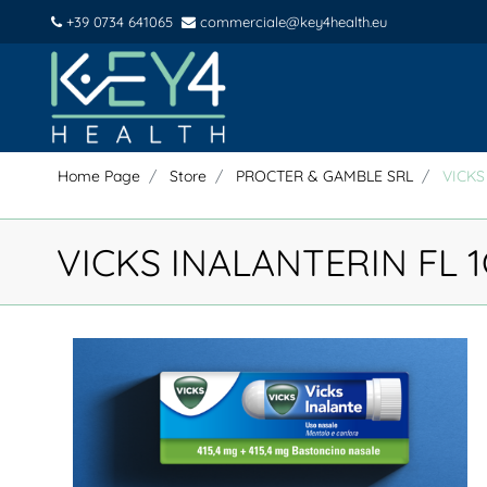
+39 0734 641065
commerciale@key4health.eu
Home Page
Store
PROCTER & GAMBLE SRL
VICKS
VICKS INALANTERIN FL 