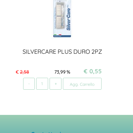
SILVERCARE PLUS DURO 2PZ
€ 0,55
€
2,58
73,99
%
Quantità
Agg. Carrello