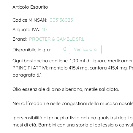
Articolo Esaurito
Codice MINSAN:
003136025
Aliquota IVA:
10
Brand:
PROCTER & GAMBLE SRL
0
Disponibile in qta:
Verifica Ora
Ogni bastoncino contiene: 1,00 ml di liquore medicamen
PRINCIPI ATTIVI: mentolo 415,4 mg, canfora 415,4 mg. Pe
paragrafo 6.1.
Olio essenziale di pino siberiano, metile salicilato.
Nei raffreddori e nelle congestioni della mucosa nasale,
Ipersensibilità ai principi attivi o ad uno qualsiasi degli
mesi di età. Bambini con una storia di epilessia o convuls