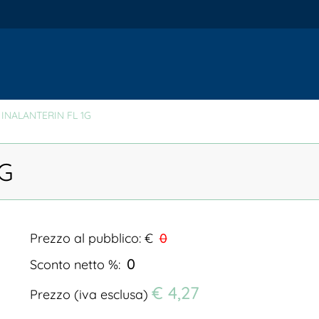
 INALANTERIN FL 1G
1G
Prezzo al pubblico: €
0
0
Sconto netto %:
€ 4,27
Prezzo (iva esclusa)