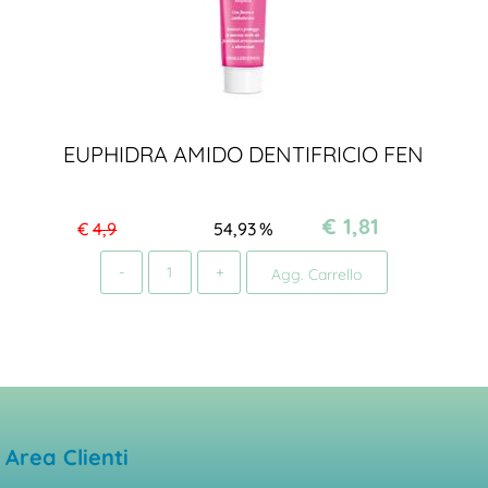
EUPHIDRA AMIDO DENTIFRICIO FEN
€ 1,81
€
4,9
54,93
%
Quantità
Agg. Carrello
Area Clienti