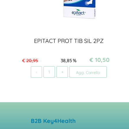
EPITACT PROT TIB SIL 2PZ
€ 10,50
€
20,95
38,85
%
Quantità
Agg. Carrello
B2B Key4Health