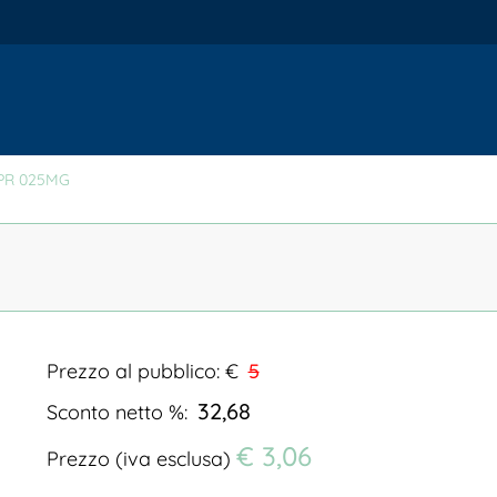
PR 025MG
Prezzo al pubblico: €
5
32,68
Sconto netto %:
€ 3,06
Prezzo (iva esclusa)