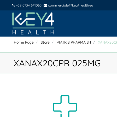
+39 0734 641065
commerciale@key4health.eu
Home Page
Store
VIATRIS PHARMA Srl
XANAX20C
XANAX20CPR 025MG