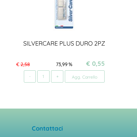
SILVERCARE PLUS DURO 2PZ
€ 0,55
€
2,58
73,99
%
Quantità
Agg. Carrello
Contattaci