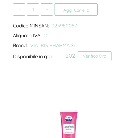
Quantità
Agg. Carrello
Codice MINSAN:
025980057
Aliquota IVA:
10
Brand:
VIATRIS PHARMA Srl
202
Disponibile in qta:
Verifica Ora