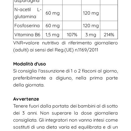
asparagina
N-acetil L-
60 mg
120 mg
glutamina
Fosfoserina
60 mg
120 mg
Vitamina B6
1,5 mg
107%
3 mg
214%
VNR=valore nutritivo di riferimento giornaliero
(adulti) ai sensi del Reg.(UE) n.1169/2011
Modalità d'uso
Si consiglia l'assunzione di 1 o 2 flaconi al giorno,
preferibilmente a digiuno, nella prima parte
della giornata.
Avvertenze
Tenere fuori dalla portata dei bambini al di sotto
dei 3 anni. Non superare la dose giornaliera
consigliata. Gli integratori non vanno intesi come
sostituti di una dieta varia ed equilibrata e di un