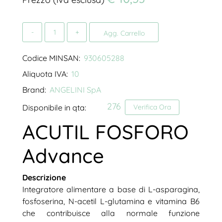
Quantità
Agg. Carrello
Codice MINSAN:
930605288
Aliquota IVA:
10
Brand:
ANGELINI SpA
276
Disponibile in qta:
Verifica Ora
ACUTIL FOSFORO
Advance
Descrizione
Integratore alimentare a base di L-asparagina,
fosfoserina, N-acetil L-glutamina e vitamina B6
che contribuisce alla normale funzione