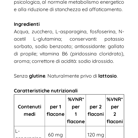
psicologica, al normale metabolismo energetico
e alla riduzione di stanchezza ed affaticamento.
Ingredienti
Acqua, zucchero, L-asparagina, fosfoserina, N-
acetil L-glutamina; conservanti: potassio
sorbato, sodio benzoato; antiossidante: gallato
di propile; vitamina B6 (piridossina cloridrato),
aroma; correttore di acidità: sodio idrossido.
Senza
glutine
. Naturalmente privo di
lattosio
.
Caratteristiche nutrizionali
%VNR*
%VNR*
Contenuti
per 1
per
per 2
per
medi
flacone
1
flaconi
2
flacone
flaconi
L-
60 mg
120 mg