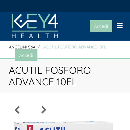
Op
Accedi
ANGELINI SpA
ACUTIL FOSFORO ADVANCE 10FL
Accedi
ACUTIL FOSFORO
ADVANCE 10FL