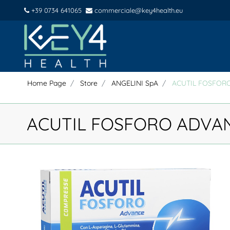
+39 0734 641065
commerciale@key4health.eu
Home Page
Store
ANGELINI SpA
ACUTIL FOSFOR
ACUTIL FOSFORO ADVA