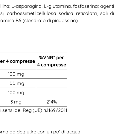
allina; L-asparagina, L-glutamina, fosfoserina; agenti
i, carbossimetilcellulosa sodica reticolata, sali di
itamina B6 (cloridrato di piridossina).
%VNR* per
er 4 compresse
4 compresse
100 mg
100 mg
100 mg
3 mg
214%
ai sensi del Reg.(UE) n.1169/2011
orno da deglutire con un po' di acqua.