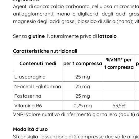
Agenti di carica: calcio carbonato, cellulosa microcrist
antiagglomeranti: mono e digliceridi degli acidi grass
magnesio degli acidi grassi, biossido di silicio (nano); v
Senza
glutine
. Naturalmente privo di
lattosio
.
Caratteristiche nutrizionali
%VNR* per
Contenuti medi
per 1 compressa
p
1 compressa
L-asparagina
25 mg
N-acetil L-glutamina
25 mg
Fosfoserina
25 mg
Vitamina B6
0,75 mg
53,5%
VNR=valore nutritivo di riferimento giornaliero (adulti) 
Modalità d'uso
Si consiglia l'assunzione di 2 compresse due volte al gi