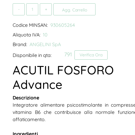
Quantità
Agg. Carrello
Codice MINSAN:
930605264
Aliquota IVA:
10
Brand:
ANGELINI SpA
791
Disponibile in qta:
Verifica Ora
ACUTIL FOSFORO
Advance
Descrizione
Integratore alimentare psicostimolante in compress
vitamina B6 che contribuisce alla normale funzion
affaticamento.
Ingredienti