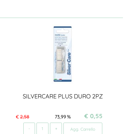
SILVERCARE PLUS DURO 2PZ
€ 0,55
€
2,58
73,99
%
Quantità
Agg. Carrello