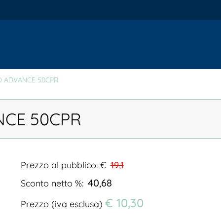
O ADVANCE 50CPR
NCE 50CPR
Prezzo al pubblico: €
19,1
40,68
Sconto netto %:
€ 10,30
Prezzo (iva esclusa)