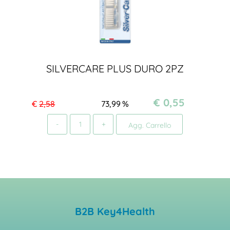
SILVERCARE PLUS DURO 2PZ
€ 0,55
€
2,58
73,99
%
Quantità
Agg. Carrello
B2B Key4Health