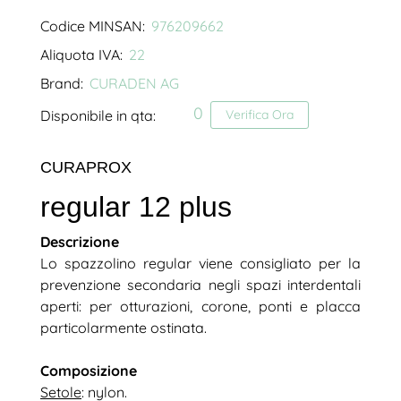
Codice MINSAN:
976209662
Aliquota IVA:
22
Brand:
CURADEN AG
0
Disponibile in qta:
Verifica Ora
CURAPROX
regular 12 plus
Descrizione
Lo spazzolino regular viene consigliato per la
prevenzione secondaria negli spazi interdentali
aperti: per otturazioni, corone, ponti e placca
particolarmente ostinata.
Composizione
Setole
: nylon.