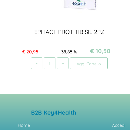
EPITACT PROT TIB SIL 2PZ
€ 10,50
€
20,95
38,85
%
Quantità
Agg. Carrello
B2B Key4Health
Home
Accedi