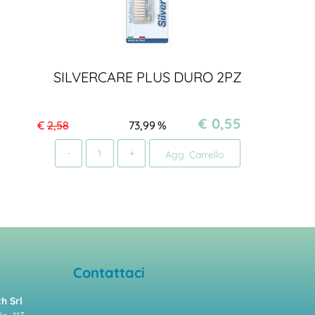
SILVERCARE PLUS DURO 2PZ
€ 0,55
€
2,58
73,99
%
Quantità
Agg. Carrello
Contattaci
h Srl