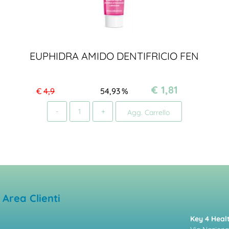
EUPHIDRA AMIDO DENTIFRICIO FEN
€ 1,81
€
4,9
54,93
%
Quantità
Agg. Carrello
Area Clienti
Key 4 Healt