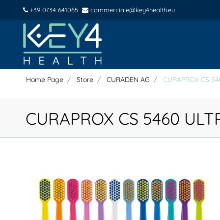
+39 0734 641065
commerciale@key4health.eu
Home Page
Store
CURADEN AG
CURAPROX CS 54
CURAPROX CS 5460 ULT