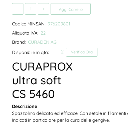
Quantità
Agg. Carrello
Codice MINSAN:
976209801
Aliquota IVA:
22
Brand:
CURADEN AG
2
Disponibile in qta:
Verifica Ora
CURAPROX
ultra soft
CS 5460
Descrizione
Spazzolino delicato ed efficace. Con setole in filamenti di 
Indicati in particolare per la cura delle gengive.