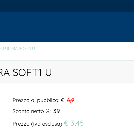
60 ULTRA SOFT1 U
RA SOFT1 U
Prezzo al pubblico: €
6,9
39
Sconto netto %:
€ 3,45
Prezzo (iva esclusa)