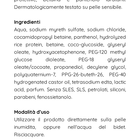
Dermatologicamente testato su pelle sensibile.
Ingredienti
Aqua, sodium myreth sulfate, sodium chloride,
cocamidopropyl betaine, panthenol, hydrolyzed
rice protein, betaine, coco-glucoside, glyseryl
oleate, hydroxyacetophenone, PEG-120 methyl
glucose dioleate, PEG-18 glyseryl
oleate/cocoate, propanediol, decylene glycol,
polyquaternium-7, PPG-26-buteth-26, PEG-40
hydrogenated castor oil, tetrasodium edta, lactic
acid, parfum. Senza SLES, SLS, petrolati, siliconi,
parabeni, fenossietanolo.
Modalità d’uso
Utilizzare il prodotto direttamente sulla pelle
inumidita, oppure nell'acqua del bidet.
Risciacquare.