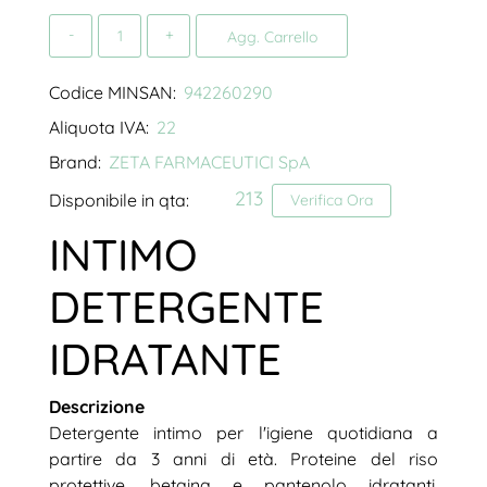
Quantità
Agg. Carrello
Codice MINSAN:
942260290
Aliquota IVA:
22
Brand:
ZETA FARMACEUTICI SpA
213
Disponibile in qta:
Verifica Ora
INTIMO
DETERGENTE
IDRATANTE
Descrizione
Detergente intimo per l'igiene quotidiana a
partire da 3 anni di età. Proteine del riso
protettive, betaina e pantenolo idratanti.