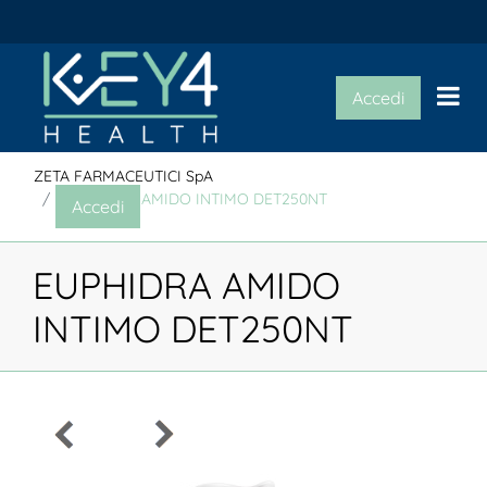
Op
Accedi
ZETA FARMACEUTICI SpA
EUPHIDRA AMIDO INTIMO DET250NT
Accedi
EUPHIDRA AMIDO
INTIMO DET250NT