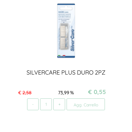
SILVERCARE PLUS DURO 2PZ
€ 0,55
€
2,58
73,99
%
Quantità
Agg. Carrello