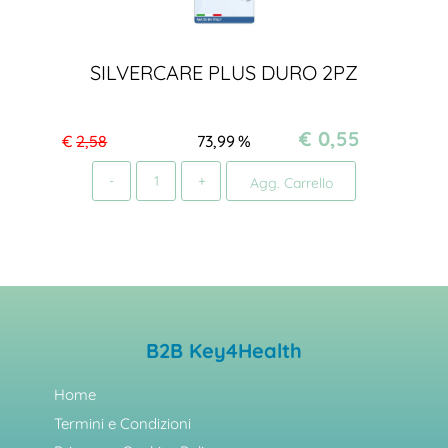
SILVERCARE PLUS DURO 2PZ
€ 0,55
€
2,58
73,99
%
Quantità
Agg. Carrello
B2B Key4Health
Home
Termini e Condizioni