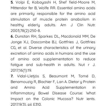
5.
Volpi E, Kobayashi H, Shef field-Moore M,
Mittendor fer B, Wolfe RR. Essential amino acids
are primarily responsible for the amino acid
stimulation of muscle protein anabolism in
healthy elderly adults. Am J Clin Nutr.
2003;78(2):250-8.
6.
Dunstan RH, Sparkes DL, Macdonald MM, De
Jonge XJ, Dascombe BJ, Gottfries J, Gottfries
CG, et al. Diverse characteristics of the urinary
excretion of amino acids in humans and the use
of amino acid supplementation to reduce
fatigue and sub-health in adults. Nut r J.
2017;16(1):19.
7.
Vidal-Lletjós S, Beaumont M, Tomé D,
Benamouzig R, Blachier F, Lan A. Dietar y Protein
and Amino Acid Supplementation in
Inflammatory Bowel Disease Course: What
Impact on the Colonic Mucosa? Nutr ients.
2017;9(3). pii: E310.