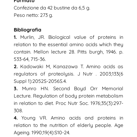
Formato
Confezione da 42 bustine da 6,5 g.
Peso netto: 273 g.
Bibliografia
1.
Murlin, JR. Biological value of proteins in
relation to the essential amino acids which they
contain. Mellon lecture 28. Pitts burgh, 1946. p.
533-64, 715-36.
2.
Kadowaki M, Kanazawa T. Amino acids as
regulators of proteolysis. J Nutr . 2003;133(6
Suppl 1):2052S-2056S.4.
3.
Munro HN. Second Boyd Orr Memorial
Lecture. Regulation of body protein metabolism
in relation to diet. Proc Nutr Soc. 1976;35(3):297-
308.
4.
Young VR. Amino acids and proteins in
relation to the nutrition of elderly people. Age
Ageing. 1990;19(4):S10-24.