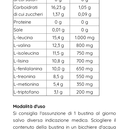
Carboidrati
16,23 g
1,05 g
di cui zuccheri
1,37 g
0,09 g
Proteine
0 g
0 g
Sale
0,01 g
0 g
L-leucina
15,4 g
1.000 mg
L-valina
12,3 g
800 mg
L-isoleucina
11,5 g
750 mg
L-lisina
10,8 g
700 mg
L-fenilalanina
10,0 g
650 mg
L-treonina
8,5 g
550 mg
L-metionina
5,4 g
350 mg
L-triptofano
3,1 g
200 mg
Modalità d'uso
Si consiglia l'assunzione di 1 bustina al giorno
salvo diversa indicazione medica. Sciogliere il
contenuto della bustina in un bicchiere d'acqua