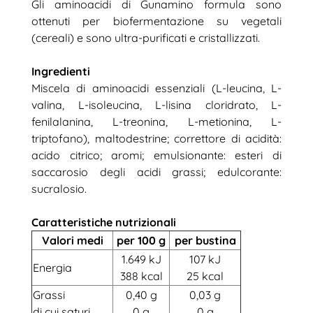
Gli aminoacidi di Gunamino formula sono
ottenuti per biofermentazione su vegetali
(cereali) e sono ultra-purificati e cristallizzati.
Ingredienti
Miscela di aminoacidi essenziali (L-leucina, L-
valina, L-isoleucina, L-lisina cloridrato, L-
fenilalanina, L-treonina, L-metionina, L-
triptofano), maltodestrine; correttore di acidità:
acido citrico; aromi; emulsionante: esteri di
saccarosio degli acidi grassi; edulcorante:
sucralosio.
Caratteristiche nutrizionali
Valori medi
per 100 g
per bustina
1.649 kJ
107 kJ
Energia
388 kcal
25 kcal
Grassi
0,40 g
0,03 g
di cui saturi
0 g
0 g