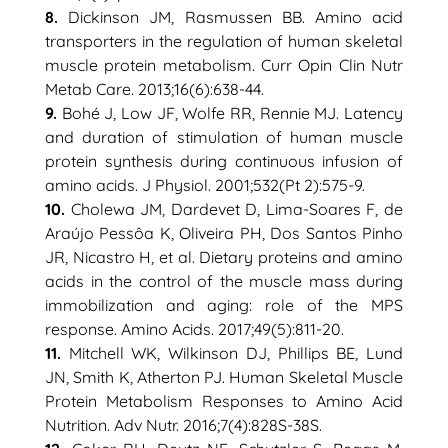
8.
Dickinson JM, Rasmussen BB. Amino acid
transporters in the regulation of human skeletal
muscle protein metabolism. Curr Opin Clin Nutr
Metab Care. 2013;16(6):638-44.
9.
Bohé J, Low JF, Wolfe RR, Rennie MJ. Latency
and duration of stimulation of human muscle
protein synthesis during continuous infusion of
amino acids. J Physiol. 2001;532(Pt 2):575-9.
10.
Cholewa JM, Dardevet D, Lima-Soares F, de
Araújo Pessôa K, Oliveira PH, Dos Santos Pinho
JR, Nicastro H, et al. Dietary proteins and amino
acids in the control of the muscle mass during
immobilization and aging: role of the MPS
response. Amino Acids. 2017;49(5):811-20.
11.
Mitchell WK, Wilkinson DJ, Phillips BE, Lund
JN, Smith K, Atherton PJ. Human Skeletal Muscle
Protein Metabolism Responses to Amino Acid
Nutrition. Adv Nutr. 2016;7(4):828S-38S.