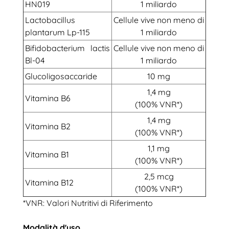
HN019
1 miliardo
Lactobacillus
Cellule vive non meno di
plantarum Lp-115
1 miliardo
Bifidobacterium lactis
Cellule vive non meno di
Bl-04
1 miliardo
Glucoligosaccaride
10 mg
1,4 mg
Vitamina B6
(100% VNR*)
1,4 mg
Vitamina B2
(100% VNR*)
1,1 mg
Vitamina B1
(100% VNR*)
2,5 mcg
Vitamina B12
(100% VNR*)
*VNR: Valori Nutritivi di Riferimento
Modalità d'uso