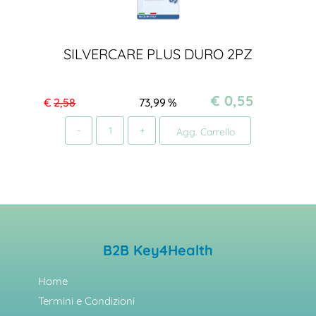
SILVERCARE PLUS DURO 2PZ
€ 0,55
€
2,58
73,99
%
Quantità
Agg. Carrello
B2B Key4Health
Home
Termini e Condizioni