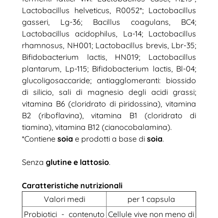
Lactobacillus helveticus, R0052*; Lactobacillus
gasseri, Lg-36; Bacillus coagulans, BC4;
Lactobacillus acidophilus, La-14; Lactobacillus
rhamnosus, NH001; Lactobacillus brevis, Lbr-35;
Bifidobacterium lactis, HN019; Lactobacillus
plantarum, Lp-115; Bifidobacterium lactis, Bl-04;
glucoligosaccaride; antiagglomeranti: biossido
di silicio, sali di magnesio degli acidi grassi;
vitamina B6 (cloridrato di piridossina), vitamina
B2 (riboflavina), vitamina B1 (cloridrato di
tiamina), vitamina B12 (cianocobalamina).
*Contiene
soia
e prodotti a base di
soia
.
Senza
glutine e lattosio
.
Caratteristiche nutrizionali
Valori medi
per 1 capsula
Probiotici - contenuto
Cellule vive non meno di