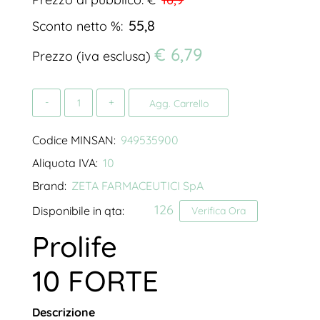
55,8
Sconto netto %:
€ 6,79
Prezzo (iva esclusa)
Quantità
Agg. Carrello
Codice MINSAN:
949535900
Aliquota IVA:
10
Brand:
ZETA FARMACEUTICI SpA
126
Disponibile in qta:
Verifica Ora
Prolife
10 FORTE
Descrizione